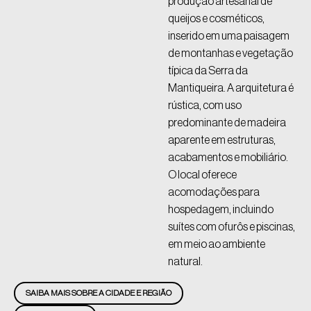
produção artesanal de
queijos e cosméticos,
inserido em uma paisagem
de montanhas e vegetação
típica da Serra da
Mantiqueira. A arquitetura é
rústica, com uso
predominante de madeira
aparente em estruturas,
acabamentos e mobiliário.
O local oferece
acomodações para
hospedagem, incluindo
suítes com ofurôs e piscinas,
em meio ao ambiente
natural.
SAIBA MAIS SOBRE A CIDADE E REGIÃO