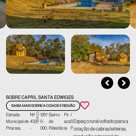
SOBRE CAPRIL SANTA EDWIGES
SAIBA MAIS SOBRE A CIDADE E REGIÃO
C
Estrada
Nº
1297
Bairro
Pir
/
E
Espaço rural voltado para a
Municipal de
432
0-
do
aca
S
P:
Piracaia,
-
000,
Ribeirão
ia
P
criação de cabras leiteiras,
-