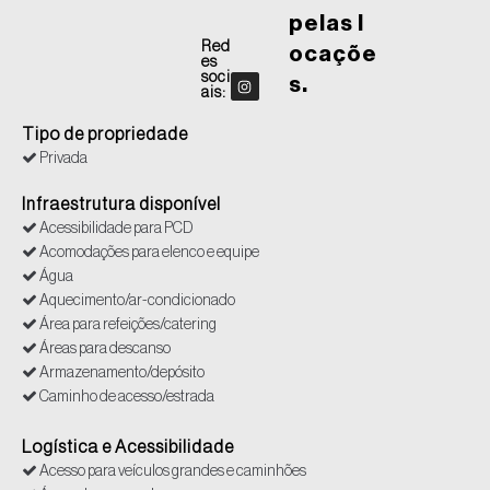
pelas l
Red
ocaçõe
es
soci
s.
ais:
Tipo de propriedade
Privada
Infraestrutura disponível
Acessibilidade para PCD
Acomodações para elenco e equipe
Água
Aquecimento/ar-condicionado
Área para refeições/catering
Áreas para descanso
Armazenamento/depósito
Caminho de acesso/estrada
Cozinha
Eletricidade 110V
Logística e Acessibilidade
Eletricidade 220V
Acesso para veículos grandes e caminhões