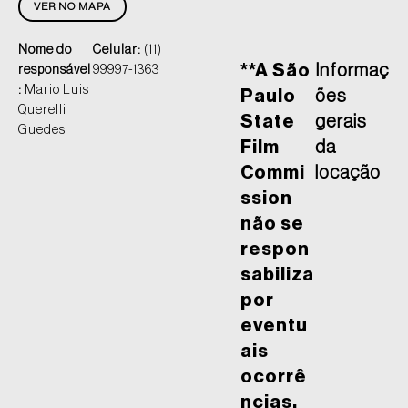
VER NO MAPA
Nome do
Celular:
(11)
**A São
Informaç
responsável
99997-1363
:
Mario Luis
Paulo
ões
Querelli
State
gerais
Guedes
Film
da
Commi
locação
ssion
não se
respon
sabiliza
por
eventu
ais
ocorrê
ncias,