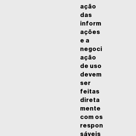
ação
das
inform
ações
e a
negoci
ação
de uso
devem
ser
feitas
direta
mente
com os
respon
sáveis