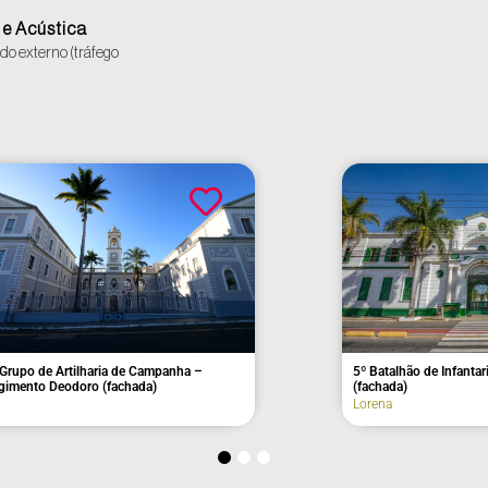
Internet/Conectividade
Polícia (até 10km)
e Acústica
Sanitários
do externo (tráfego
Segurança/controle de acesso
Supermercados (até 10 km)
Tomadas
Abadia Nossa Senhora de São Be
Mosteiro Cisterciense
São José do Rio Pardo
chada)