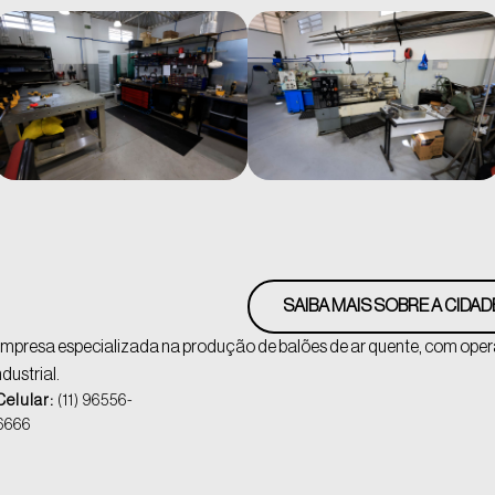
SAIBA MAIS SOBRE A CIDAD
mpresa especializada na produção de balões de ar quente, com op
ndustrial.
Celular:
(11) 96556-
6666