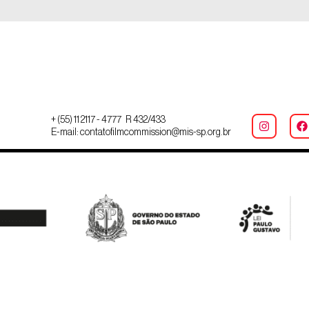
+ (55) 11 2117 - 4777 R 432/433
E-mail: contatofilmcommission@mis-sp.org.br