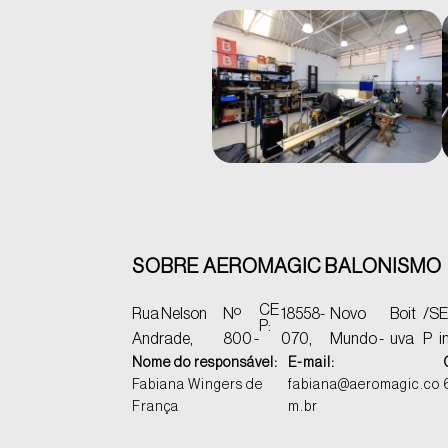
SOBRE AEROMAGIC BALONISMO
CE
Rua Nelson
Nº
18558-
Novo
Boit
/S
E
P:
Andrade,
800 -
070,
Mundo -
uva
P
i
Nome do responsável:
E-mail:
Fabiana Wingers de
fabiana@aeromagic.co
França
m.br