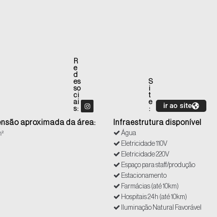
R
e
d
es
S
so
i
ci
t
ai
e
ir ao site
s:
:
nsão aproximada da área:
Infraestrutura disponível
m²
Água
Eletricidade 110V
Eletricidade 220V
Espaço para staff/produção
Estacionamento
Farmácias (até 10km)
Hospitais 24h (até 10km)
Iluminação Natural Favorável