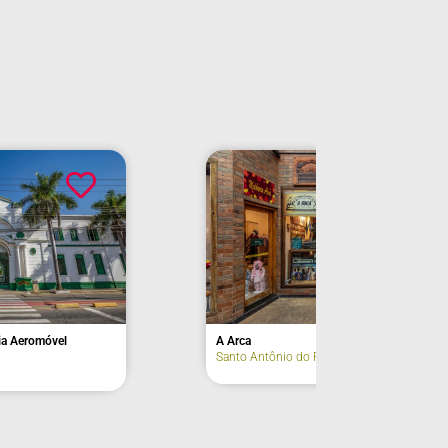
rnardo
Açaí da Barra (fachada)
Itu