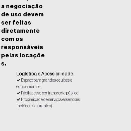
a negociação
de uso devem
ser feitas
diretamente
com os
responsáveis
pelas locaçõe
s.
Logística e Acessibilidade
Espaço para grandes equipes e
equipamentos
Fácil acesso por transporte público
Proximidade de serviços essenciais
(hotéis, restaurantes)