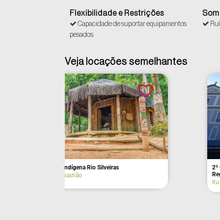
Flexibilidade e Restrições
Som 
Capacidade de suportar equipamentos
Ruí
pesados
Veja locações semelhantes
A Arca
A Exótica (fa
Santo Antônio do Pinhal
Itu