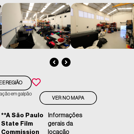
E E REGIÃO
eração em galpão
VER NO MAPA
**A São Paulo
Informações
State Film
gerais da
Commission
locação