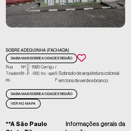
SOBRE ADEGUINHA (FACHADA)
SAIBA MAIS SOBRE A CIDADE E REGIÃO
C
Rua
Nº
11920
Cen
Igu
/
E
Sobrado de arquitetura colonial
Tiradent
81 -
-000,
tro -
ape
S
P:
es,
P
em tons de verde e branco.
SAIBA MAIS SOBRE A CIDADE E REGIÃO
VER NO MAPA
**A São Paulo
Informações gerais da