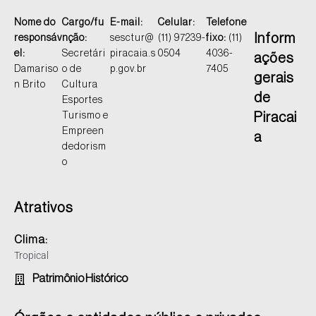
Nome do
Cargo/fu
E-mail:
Celular:
Telefone
Inform
responsáv
nção:
sesctur@
(11) 97239-
fixo:
(11)
el:
Secretári
piracaia.s
0504
4036-
ações
Damariso
o de
p.gov.br
7405
gerais
n Brito
Cultura
de
Esportes
Turismo e
Piracai
Empreen
a
dedorism
o
Atrativos
Clima:
Tropical
Patrimônio Histórico