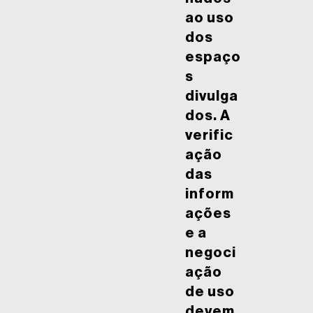
ao uso
dos
espaço
s
divulga
dos. A
verific
ação
das
inform
ações
e a
negoci
ação
de uso
devem