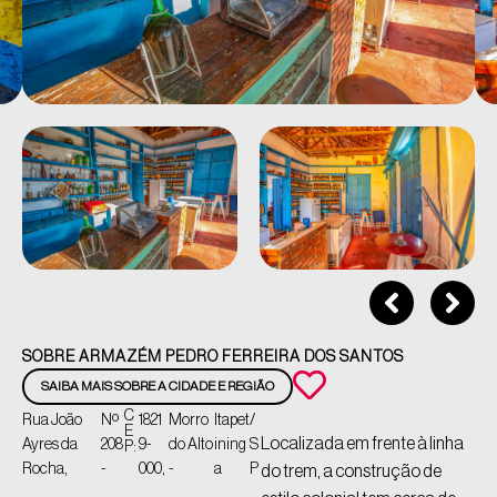
SOBRE ARMAZÉM PEDRO FERREIRA DOS SANTOS
SAIBA MAIS SOBRE A CIDADE E REGIÃO
C
Rua João
Nº
1821
Morro
Itapet
/
E
Localizada em frente à linha
Ayres da
208
9-
do Alto
ining
S
P:
Rocha,
-
000,
-
a
P
do trem, a construção de