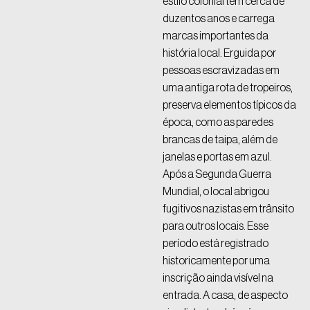
estilo colonial tem cerca de
duzentos anos e carrega
marcas importantes da
história local. Erguida por
pessoas escravizadas em
uma antiga rota de tropeiros,
preserva elementos típicos da
época, como as paredes
brancas de taipa, além de
janelas e portas em azul.
Após a Segunda Guerra
Mundial, o local abrigou
fugitivos nazistas em trânsito
para outros locais. Esse
período está registrado
historicamente por uma
inscrição ainda visível na
entrada. A casa, de aspecto