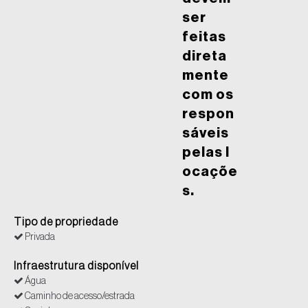
ser
feitas
direta
mente
com os
respon
sáveis
pelas l
ocaçõe
s.
Tipo de propriedade
Privada
Infraestrutura disponível
Água
Caminho de acesso/estrada