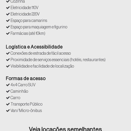
Cozinha
Eletricidade 110V
Eletricidade 220V
Espaço para camarins
Espaço para maquiagem e figurino
Farmácias (até 10km)
Hospitais 24h (até 10km)
Iluminação Natural Favorável
Logística e Acessibilidade
Polícia (até 10km)
Conexões de estrada de fácil acesso
Sanitários
Proximidade de serviços essenciais (hotéis, restaurantes)
Supermercados (até 10 km)
Visibilidade e facilidade de localização
Tomadas
Formas de acesso
4x4 Carro SUV
Caminhão
Carro
Transporte Público
Van/ Micro-ônibus
Veja locações semelhantes