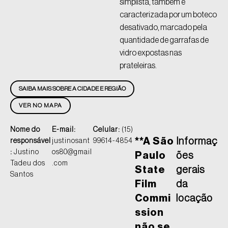
simplista, também é
caracterizada por um boteco
desativado, marcado pela
quantidade de garrafas de
vidro expostas nas
prateleiras.
SAIBA MAIS SOBRE A CIDADE E REGIÃO
VER NO MAPA
Nome do
E-mail:
Celular:
(15)
**A São
Informaç
responsável
justinosant
99614-4854
:
Justino
os80@gmail
Paulo
ões
Tadeu dos
.com
State
gerais
Santos
Film
da
Commi
locação
ssion
não se