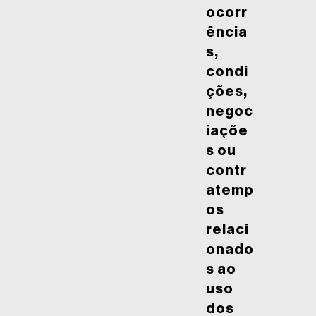
ocorr
ência
s,
condi
ções,
negoc
iaçõe
s ou
contr
atemp
os
relaci
onado
s ao
uso
dos