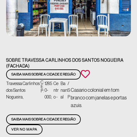
SOBRE TRAVESSA CARLINHOS DOS SANTOS NOGUEIRA
(FACHADA)
SAIBA MAIS SOBRE A CIDADE E REGIÃO
C
Travessa Carlinhos
1285
Ce
Ba
/
E
Casario colonial em tom
dos Santos
0-
ntr
nan
S
P:
Nogueira,
000,
o -
al
P
branco com janelas e portas
azuis.
SAIBA MAIS SOBRE A CIDADE E REGIÃO
VER NO MAPA