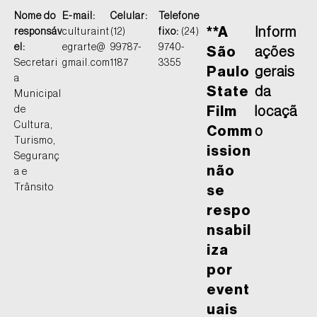
Nome do
E-mail:
Celular:
Telefone
**A
Inform
responsáv
culturaint
(12)
fixo:
(24)
el:
egrarte@
99787-
9740-
São
ações
Secretari
gmail.com
1187
3355
Paulo
gerais
a
State
da
Municipal
de
Film
locaçã
Cultura,
Comm
o
Turismo,
ission
Seguranç
não
a e
Trânsito
se
respo
nsabil
iza
por
event
uais