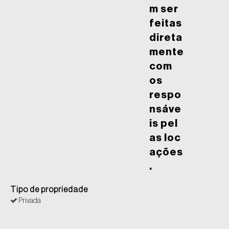
m ser
feitas
direta
mente
com
os
respo
nsáve
is pel
as loc
ações
.
Tipo de propriedade
Privada