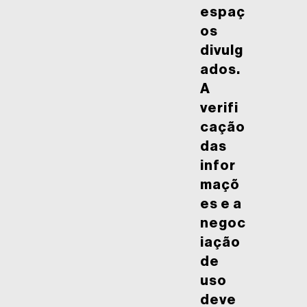
espaç
os
divulg
ados.
A
verifi
cação
das
infor
maçõ
es e a
negoc
iação
de
uso
deve