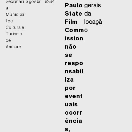
Secretari
p.gov.br
9364
Paulo
gerais
a
State
da
Municipa
l de
Film
locaçã
Cultura e
Comm
o
Turismo
ission
de
não
Amparo
se
respo
nsabil
iza
por
event
uais
ocorr
ência
s,