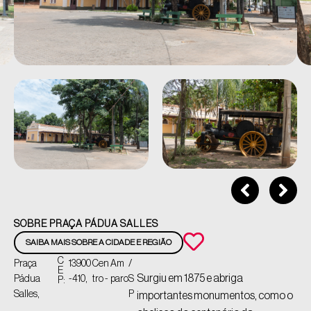
SOBRE PRAÇA PÁDUA SALLES
SAIBA MAIS SOBRE A CIDADE E REGIÃO
C
Praça
13900
Cen
Am
/
E
Surgiu em 1875 e abriga
Pádua
-410,
tro -
paro
S
P:
Salles,
P
importantes monumentos, como o