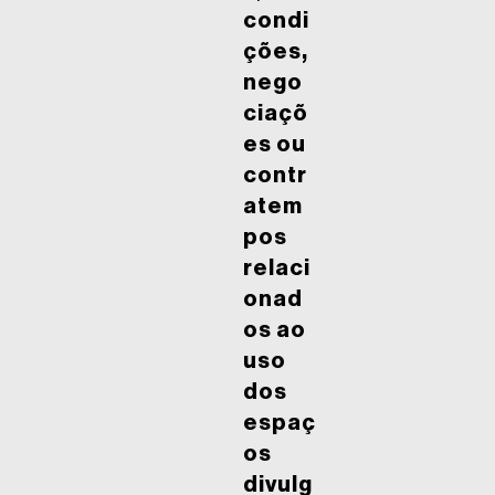
condi
ções,
nego
ciaçõ
es ou
contr
atem
pos
relaci
onad
os ao
uso
dos
espaç
os
divulg