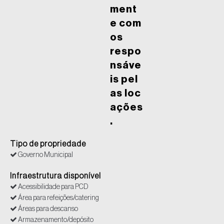
ment
e com
os
respo
nsáve
is pel
as loc
ações
.
Tipo de propriedade
Governo Municipal
Infraestrutura disponível
Acessibilidade para PCD
Área para refeições/catering
Áreas para descanso
Armazenamento/depósito