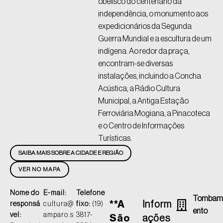
obelisco do centenário da
independência, o monumento aos
expedicionários da Segunda
Guerra Mundial e a escultura de um
indígena. Ao redor da praça,
encontram-se diversas
instalações, incluindo a Concha
Acústica, a Rádio Cultura
Municipal, a Antiga Estação
Ferroviária Mogiana, a Pinacoteca
e o Centro de Informações
Turísticas.
SAIBA MAIS SOBRE A CIDADE E REGIÃO
VER NO MAPA
Nome do
E-mail:
Telefone
Tomba
**A
Inform
responsá
cultura@
fixo:
(19)
Ento
vel:
amparo.s
3817-
São
ações