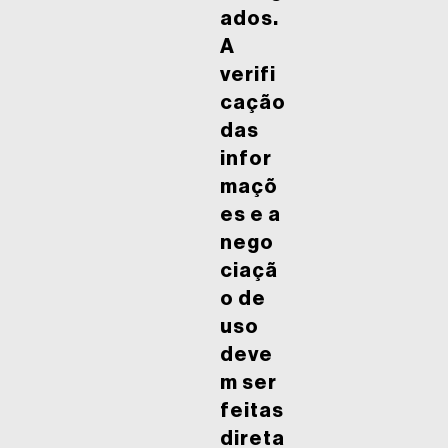
ados.
A
verifi
cação
das
infor
maçõ
es e a
nego
ciaçã
o de
uso
deve
m ser
feitas
direta