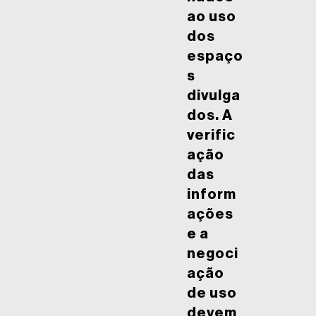
ao uso
dos
espaço
s
divulga
dos. A
verific
ação
das
inform
ações
e a
negoci
ação
de uso
devem