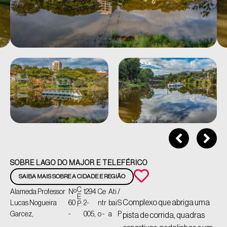
SOBRE LAGO DO MAJOR E TELEFÉRICO
SAIBA MAIS SOBRE A CIDADE E REGIÃO
C
Alameda Professor
Nº
1294
Ce
Ati
/
E
Complexo que abriga uma
Lucas Nogueira
60
2-
ntr
bai
S
P:
Garcez,
-
005,
o -
a
P
pista de corrida, quadras