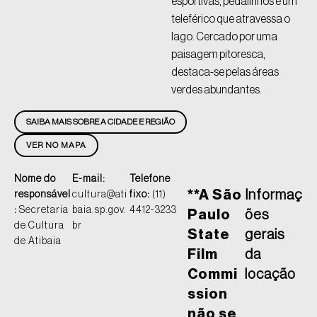
esportivas, pedalinhos e um
teleférico que atravessa o
lago. Cercado por uma
paisagem pitoresca,
destaca-se pelas áreas
verdes abundantes.
SAIBA MAIS SOBRE A CIDADE E REGIÃO
VER NO MAPA
Nome do
E-mail:
Telefone
**A São
Informaç
responsável
cultura@ati
fixo:
(11)
:
Secretaria
baia.sp.gov.
4412-3233
Paulo
ões
de Cultura
br
State
gerais
de Atibaia
Film
da
Commi
locação
ssion
não se