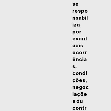
se
respo
nsabil
iza
por
event
uais
ocorr
ência
s,
condi
ções,
negoc
iaçõe
s ou
contr