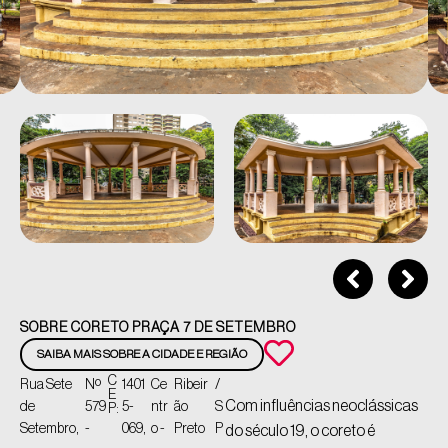
SOBRE CORETO PRAÇA 7 DE SETEMBRO
SAIBA MAIS SOBRE A CIDADE E REGIÃO
C
Rua Sete
Nº
1401
Ce
Ribeir
/
E
Com influências neoclássicas
de
579
5-
ntr
ão
S
P:
Setembro,
-
069,
o -
Preto
P
do século 19, o coreto é