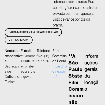
adornado por colunas. Sua
construção circular e estrutura
elevada permitem que seja
visto de vários pontos da
praça.
SAIBA MAIS SOBRE A CIDADE E REGIÃO
VER NO MAPA
Nome do
E-mail:
Telefone
Film
**A
Inform
responsáv
atividade
fixo:
(16)
Commissi
el:
s.cultura
3977-7400
on Local:
São
ações
Secretari
@rp.ribeir
https://rp
Paulo
gerais
a de
aopreto.s
cine.com.
State
da
Cultura e
p.gov.br
br/
Turismo
Film
locaçã
Comm
o
ission
não