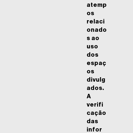
atemp
os
relaci
onado
s ao
uso
dos
espaç
os
divulg
ados.
A
verifi
cação
das
infor