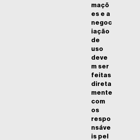
maçõ
es e a
negoc
iação
de
uso
deve
m ser
feitas
direta
mente
com
os
respo
nsáve
is pel