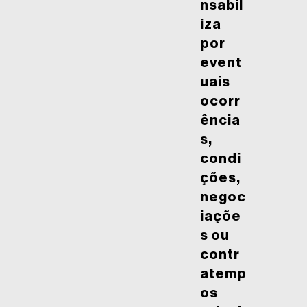
nsabil
iza
por
event
uais
ocorr
ência
s,
condi
ções,
negoc
iaçõe
s ou
contr
atemp
os