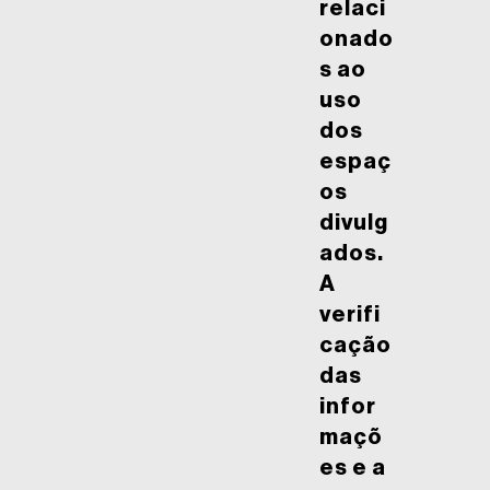
relaci
onado
s ao
uso
dos
espaç
os
divulg
ados.
A
verifi
cação
das
infor
maçõ
es e a