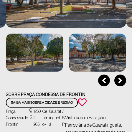
SOBRE PRAÇA CONDESSA DE FRONTIN
SAIBA MAIS SOBRE A CIDADE E REGIÃO
C
Praça
1250
Ce
Guarat
/
E
Vista para a Estação
Condessa de
2-
ntr
inguet
S
P:
Frontin,
265,
o -
á
P
Ferroviária de Guaratinguetá,