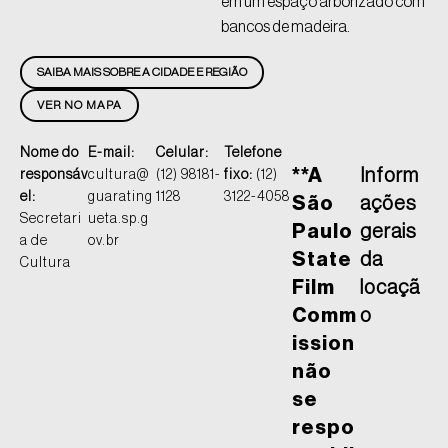
em um espaço arborizado com
bancos de madeira.
SAIBA MAIS SOBRE A CIDADE E REGIÃO
VER NO MAPA
Nome do
E-mail:
Celular:
Telefone
**A
Inform
responsáv
cultura@
(12) 98181-
fixo:
(12)
el:
guarating
1128
3122-4058
São
ações
Secretari
ueta.sp.g
Paulo
gerais
a de
ov.br
State
da
Cultura
Film
locaçã
Comm
o
ission
não
se
respo