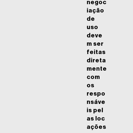
negoc
iação
de
uso
deve
m ser
feitas
direta
mente
com
os
respo
nsáve
is pel
as loc
ações