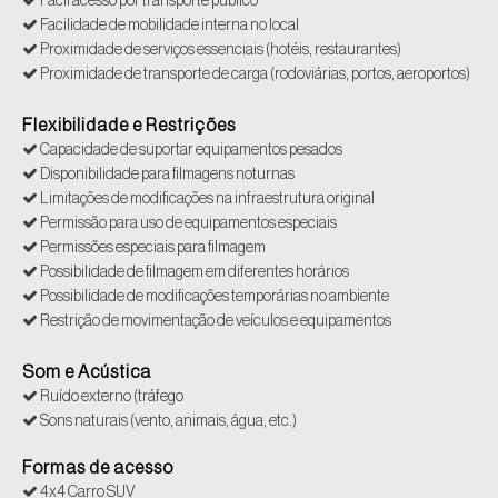
Fácil acesso por transporte público
Facilidade de mobilidade interna no local
Proximidade de serviços essenciais (hotéis, restaurantes)
Proximidade de transporte de carga (rodoviárias, portos, aeroportos)
Sinalização adequada.
Transito Intenso
Flexibilidade e Restrições
Visibilidade e facilidade de localização
Capacidade de suportar equipamentos pesados
Disponibilidade para filmagens noturnas
Limitações de modificações na infraestrutura original
Permissão para uso de equipamentos especiais
Permissões especiais para filmagem
Possibilidade de filmagem em diferentes horários
Possibilidade de modificações temporárias no ambiente
Restrição de movimentação de veículos e equipamentos
Restrição de ruído
Restrições de duração da filmagem
Som e Acústica
Ruído externo (tráfego
Sons naturais (vento, animais, água, etc.)
Formas de acesso
4x4 Carro SUV