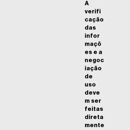
A
verifi
cação
das
infor
maçõ
es e a
negoc
iação
de
uso
deve
m ser
feitas
direta
mente