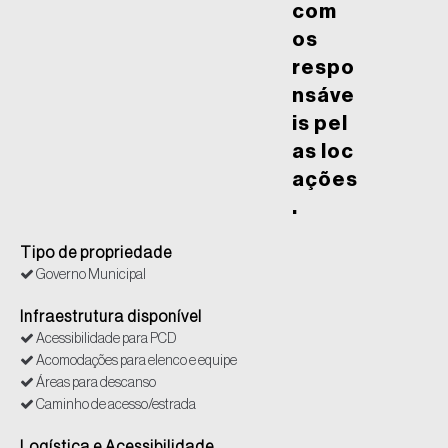
com
os
respo
nsáve
is pel
as loc
ações
.
Tipo de propriedade
Governo Municipal
Infraestrutura disponível
Acessibilidade para PCD
Acomodações para elenco e equipe
Áreas para descanso
Caminho de acesso/estrada
Logística e Acessibilidade