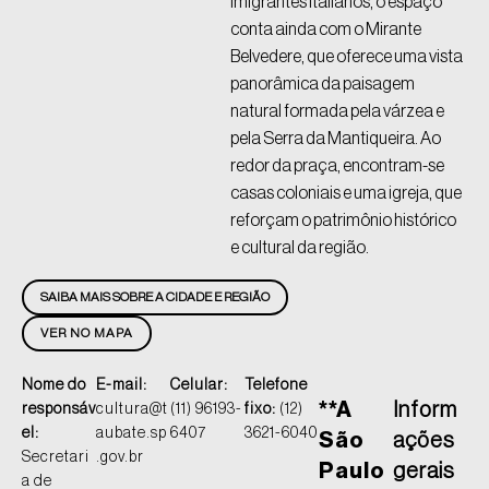
imigrantes italianos, o espaço
conta ainda com o Mirante
Belvedere, que oferece uma vista
panorâmica da paisagem
natural formada pela várzea e
pela Serra da Mantiqueira. Ao
redor da praça, encontram-se
casas coloniais e uma igreja, que
reforçam o patrimônio histórico
e cultural da região.
SAIBA MAIS SOBRE A CIDADE E REGIÃO
VER NO MAPA
Nome do
E-mail:
Celular:
Telefone
**A
Inform
responsáv
cultura@t
(11) 96193-
fixo:
(12)
el:
aubate.sp
6407
3621-6040
São
ações
Secretari
.gov.br
Paulo
gerais
a de