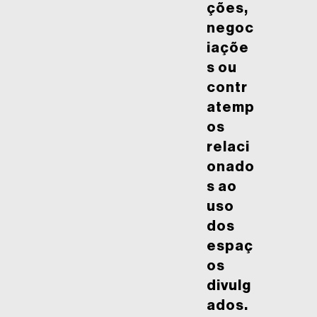
ções,
negoc
iaçõe
s ou
contr
atemp
os
relaci
onado
s ao
uso
dos
espaç
os
divulg
ados.