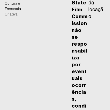
State
da
Cultura e
Economia
Film
locaçã
Criativa
Comm
o
ission
não
se
respo
nsabil
iza
por
event
uais
ocorr
ência
s,
condi