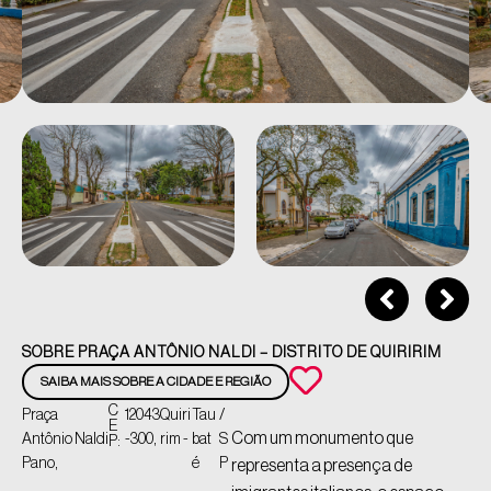
SOBRE PRAÇA ANTÔNIO NALDI – DISTRITO DE QUIRIRIM
SAIBA MAIS SOBRE A CIDADE E REGIÃO
C
Praça
12043
Quiri
Tau
/
E
Com um monumento que
Antônio Naldi
-300,
rim -
bat
S
P:
Pano,
é
P
representa a presença de