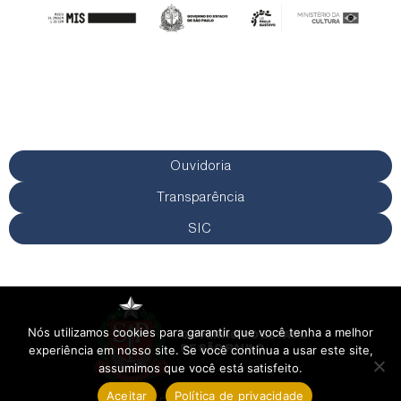
Ouvidoria
Transparência
SIC
Nós utilizamos cookies para garantir que você tenha a melhor
experiência em nosso site. Se você continua a usar este site,
assumimos que você está satisfeito.
Aceitar
Política de privacidade