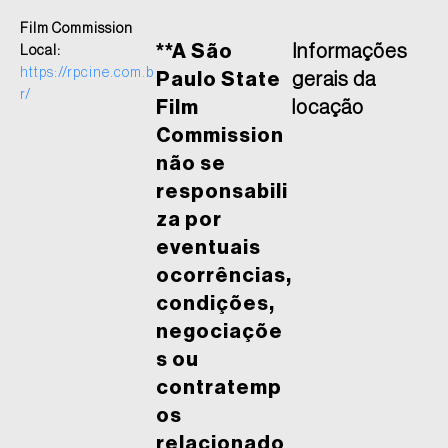
Film Commission
**A São
Informações
Local:
https://rpcine.com.b
Paulo State
gerais da
r/
Film
locação
Commission
não se
responsabili
za por
eventuais
ocorrências,
condições,
negociaçõe
s ou
contratemp
os
relacionado