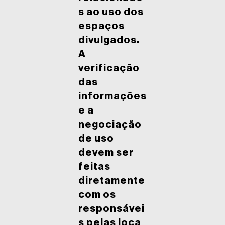
s ao uso dos
espaços
divulgados.
A
verificação
das
informações
e a
negociação
de uso
devem ser
feitas
diretamente
com os
responsávei
s pelas loca