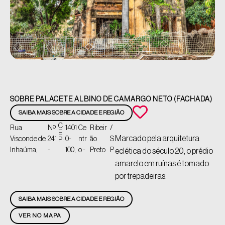
SOBRE PALACETE ALBINO DE CAMARGO NETO (FACHADA)
SAIBA MAIS SOBRE A CIDADE E REGIÃO
C
Rua
Nº
1401
Ce
Ribeir
/
E
Marcado pela arquitetura
Visconde de
241
0-
ntr
ão
S
P:
Inhaúma,
-
100,
o -
Preto
P
eclética do século 20, o prédio
amarelo em ruínas é tomado
por trepadeiras.
SAIBA MAIS SOBRE A CIDADE E REGIÃO
VER NO MAPA