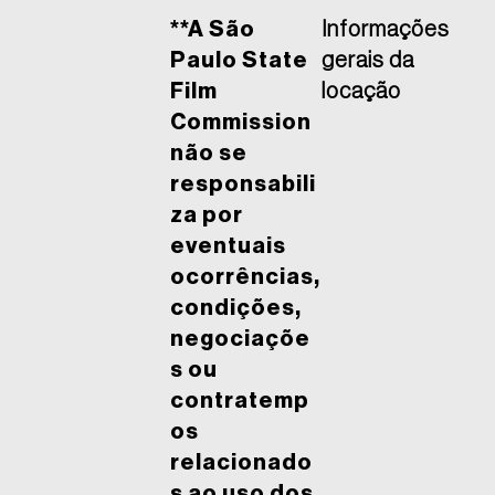
**A São
Informações
Paulo State
gerais da
Film
locação
Commission
não se
responsabili
za por
eventuais
ocorrências,
condições,
negociaçõe
s ou
contratemp
os
relacionado
s ao uso dos