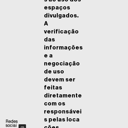
espaços
divulgados.
A
verificação
das
informações
e a
negociação
de uso
devem ser
feitas
diretamente
com os
responsávei
s pelas loca
Redes
sociai
ções.