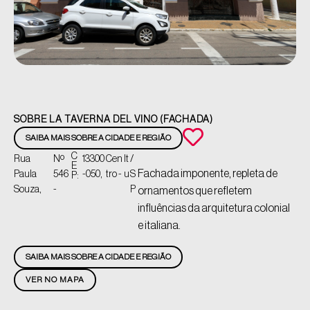
SOBRE LA TAVERNA DEL VINO (FACHADA)
SAIBA MAIS SOBRE A CIDADE E REGIÃO
C
Rua
Nº
13300
Cen
It
/
E
Fachada imponente, repleta de
Paula
546
-050,
tro -
u
S
P:
Souza,
-
P
ornamentos que refletem
influências da arquitetura colonial
e italiana.
SAIBA MAIS SOBRE A CIDADE E REGIÃO
VER NO MAPA