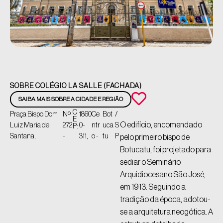
SOBRE COLÉGIO LA SALLE (FACHADA)
SAIBA MAIS SOBRE A CIDADE E REGIÃO
C
Praça Bispo Dom
Nº
1860
Ce
Bot
/
E
O edifício, encomendado
Luiz Maria de
272
0-
ntr
uca
S
P:
Santana,
-
311,
o -
tu
P
pelo primeiro bispo de
Botucatu, foi projetado para
sediar o Seminário
Arquidiocesano São José,
em 1913. Seguindo a
tradição da época, adotou-
se a arquitetura neogótica. A