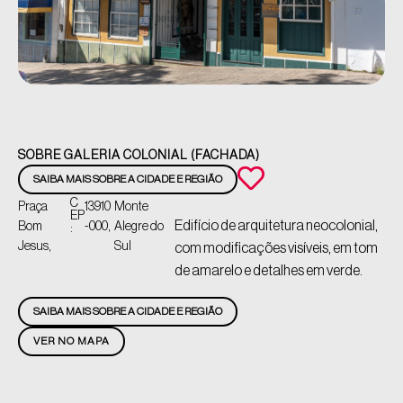
SOBRE GALERIA COLONIAL (FACHADA)
SAIBA MAIS SOBRE A CIDADE E REGIÃO
C
Praça
13910
Monte
EP
Edifício de arquitetura neocolonial,
Bom
-000,
Alegre do
:
Jesus,
Sul
com modificações visíveis, em tom
de amarelo e detalhes em verde.
SAIBA MAIS SOBRE A CIDADE E REGIÃO
VER NO MAPA