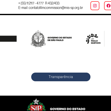
+ (55) 11 2117 - 4777 R 432/433
E-mail: contatofilmcommission@mis-sp.org.br
Transparência