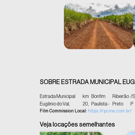
SOBRE ESTRADA MUNICIPAL EUGÊ
Estrada Municipal
km
Bonfim
Ribeirão
/
Eugênio do Val,
20,
Paulista -
Preto
P
Film Commission Local:
https://rpcine.com.br/
Veja locações semelhantes