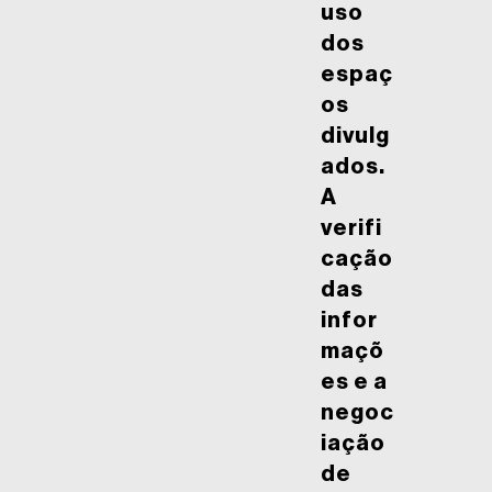
uso
dos
espaç
os
divulg
ados.
A
verifi
cação
das
infor
maçõ
es e a
negoc
iação
de