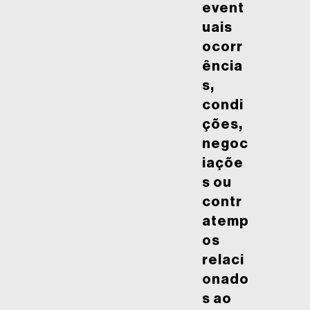
event
uais
ocorr
ência
s,
condi
ções,
negoc
iaçõe
s ou
contr
atemp
os
relaci
onado
s ao