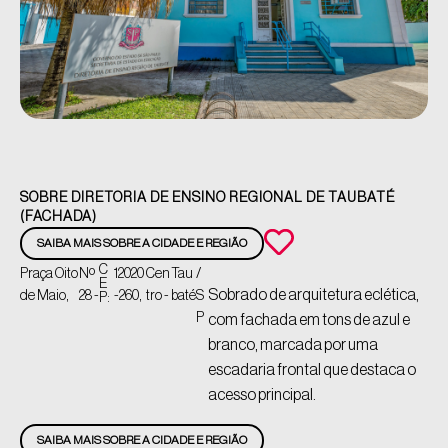
SOBRE DIRETORIA DE ENSINO REGIONAL DE TAUBATÉ
(FACHADA)
SAIBA MAIS SOBRE A CIDADE E REGIÃO
C
Praça Oito
Nº
12020
Cen
Tau
/
E
Sobrado de arquitetura eclética,
de Maio,
28 -
-260,
tro -
baté
S
P:
P
com fachada em tons de azul e
branco, marcada por uma
escadaria frontal que destaca o
acesso principal.
SAIBA MAIS SOBRE A CIDADE E REGIÃO