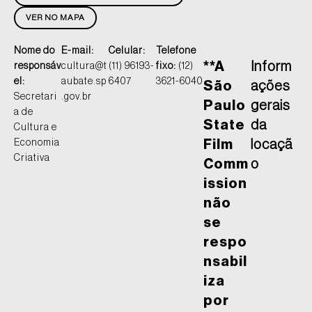
VER NO MAPA
Nome do
E-mail:
Celular:
Telefone
**A
Inform
responsáv
cultura@t
(11) 96193-
fixo:
(12)
el:
aubate.sp
6407
3621-6040
São
ações
Secretari
.gov.br
Paulo
gerais
a de
State
da
Cultura e
Economia
Film
locaçã
Criativa
Comm
o
ission
não
se
respo
nsabil
iza
por