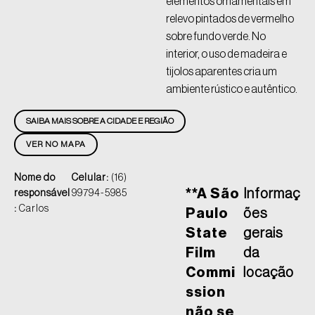
elementos ornamentais em
relevo pintados de vermelho
sobre fundo verde. No
interior, o uso de madeira e
tijolos aparentes cria um
ambiente rústico e autêntico.
SAIBA MAIS SOBRE A CIDADE E REGIÃO
VER NO MAPA
Nome do
Celular:
(16)
**A São
Informaç
responsável
99794-5985
:
Carlos
Paulo
ões
State
gerais
Film
da
Commi
locação
ssion
não se