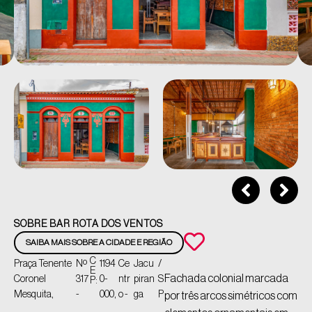
SOBRE BAR ROTA DOS VENTOS
SAIBA MAIS SOBRE A CIDADE E REGIÃO
C
Praça Tenente
Nº
1194
Ce
Jacu
/
E
Fachada colonial marcada
Coronel
317
0-
ntr
piran
S
P:
Mesquita,
-
000,
o -
ga
P
por três arcos simétricos com