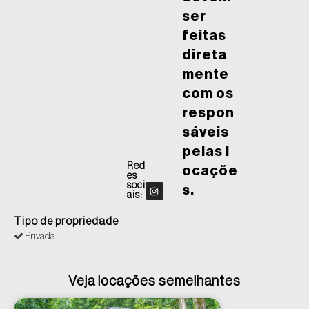
ser
feitas
direta
mente
com os
respon
sáveis
pelas l
Red
ocaçõe
es
soci
s.
ais:
Tipo de propriedade
Privada
Veja locações semelhantes