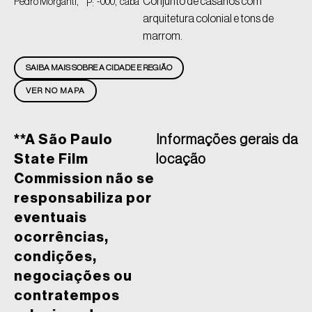
Conjunto de casarios com
Pedro Morganti,
-000,
caba
P:
arquitetura colonial e tons de
marrom.
SAIBA MAIS SOBRE A CIDADE E REGIÃO
VER NO MAPA
**A São Paulo
Informações gerais da
State Film
locação
Commission não se
responsabiliza por
eventuais
ocorrências,
condições,
negociações ou
contratempos