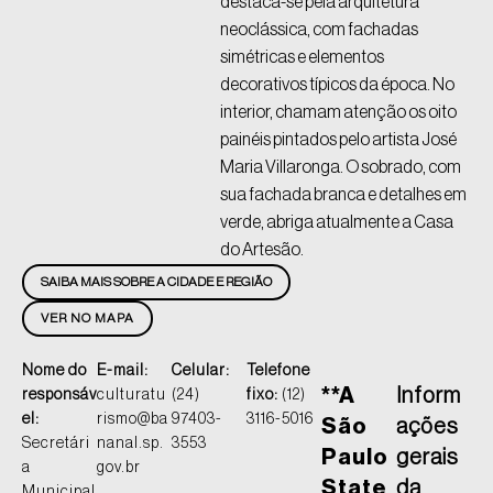
destaca-se pela arquitetura
neoclássica, com fachadas
simétricas e elementos
decorativos típicos da época. No
interior, chamam atenção os oito
painéis pintados pelo artista José
Maria Villaronga. O sobrado, com
sua fachada branca e detalhes em
verde, abriga atualmente a Casa
do Artesão.
SAIBA MAIS SOBRE A CIDADE E REGIÃO
VER NO MAPA
Nome do
E-mail:
Celular:
Telefone
**A
Inform
responsáv
culturatu
(24)
fixo:
(12)
el:
rismo@ba
97403-
3116-5016
São
ações
Secretári
nanal.sp.
3553
Paulo
gerais
a
gov.br
State
da
Municipal