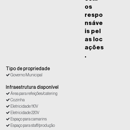
os
respo
nsáve
is pel
as loc
ações
.
Tipo de propriedade
Governo Municipal
Infraestrutura disponível
Área para refeições/catering
Cozinha
Eletricidade 110V
Eletricidade 220V
Espaço para camarins
Espaço para staff/produção