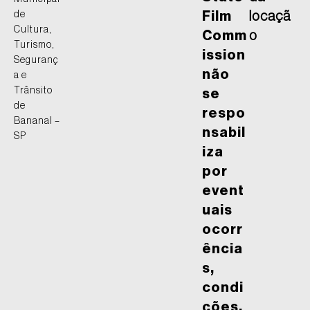
de
Film
locaçã
Cultura,
Comm
o
Turismo,
ission
Seguranç
não
a e
Trânsito
se
de
respo
Bananal –
nsabil
SP
iza
por
event
uais
ocorr
ência
s,
condi
ções,