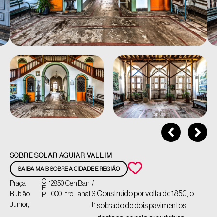
SOBRE SOLAR AGUIAR VALLIM
SAIBA MAIS SOBRE A CIDADE E REGIÃO
C
Praça
12850
Cen
Ban
/
E
Construído por volta de 1850, o
Rubião
-000,
tro -
anal
S
P:
Júnior,
P
sobrado de dois pavimentos