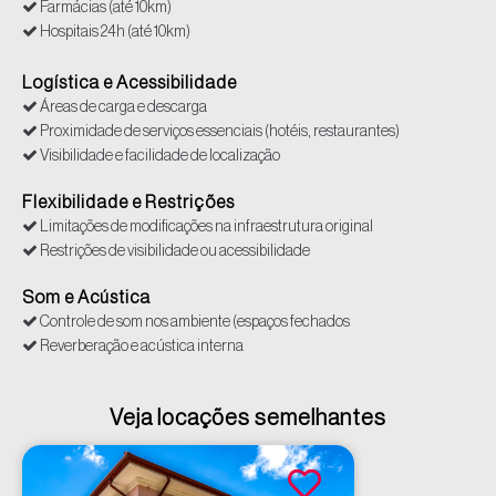
Farmácias (até 10km)
Hospitais 24h (até 10km)
Internet/Conectividade
Polícia (até 10km)
Logística e Acessibilidade
Supermercados (até 10 km)
Áreas de carga e descarga
Tomadas
Proximidade de serviços essenciais (hotéis, restaurantes)
Visibilidade e facilidade de localização
Flexibilidade e Restrições
Limitações de modificações na infraestrutura original
Restrições de visibilidade ou acessibilidade
Som e Acústica
Controle de som nos ambiente (espaços fechados
Reverberação e acústica interna
Veja locações semelhantes