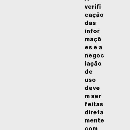
verifi
cação
das
infor
maçõ
es e a
negoc
iação
de
uso
deve
m ser
feitas
direta
mente
com