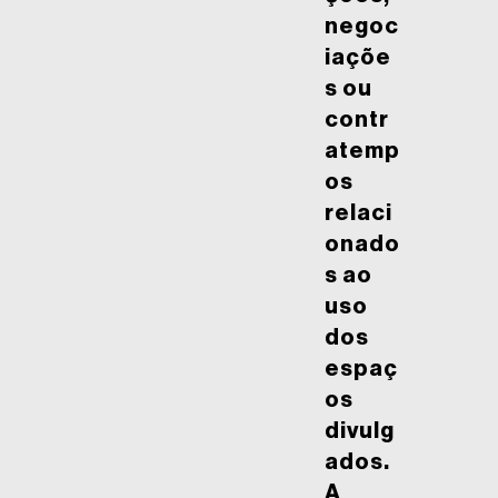
negoc
iaçõe
s ou
contr
atemp
os
relaci
onado
s ao
uso
dos
espaç
os
divulg
ados.
A