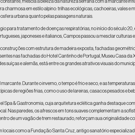
 constante, mescla a beleza da natureza serrana com a marcante influ
a charmosa em estilo alpino: trilhas ecológicas, cachoeiras, vales e
sfera urbana quanto pelas paisagens naturais.
úgio para tratamento de doenças respiratórias, no início do século 2
tugueses, japoneses e italianos, Campos passou a mesclar culturas e 
ar construções com estrutura de madeira exposta, fachadas geométrica
sentes nas fachadas do Hotel Cantinho de Portugal, Museu Casa da Xi
des suíças e alemãs, está entre os grandes atrativos visuais do municíp
 marcante. Durante o inverno, o tempo é frio e seco, e as temperatur
típicas de regiões frias, como o uso de lareiras, casacos pesados e be
el Spa & Gastronomia, cuja arquitetura eclética ganha destaque com s
l. Nas paredes, os afrescos em tons suaves complementam a sofisti
ntro de um vagão de trem restaurado, reforçam sua originalidade c
em locais como a Fundação Santa Cruz, antigo sanatório especializa