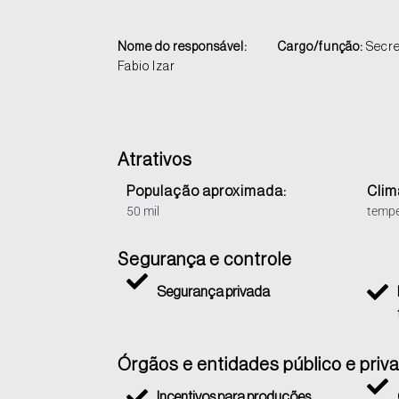
Nome do responsável:
Cargo/função:
Secre
Fabio Izar
Atrativos
População aproximada:
Clim
50 mil
tempe
Segurança e controle
Segurança privada
Órgãos e entidades público e priv
Incentivos para produções