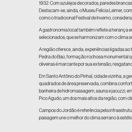
1932. Com azulejos decorados, paredes brancas 
Destacam-se, ainda, o Museu Felícia Leirner, com 
como o tradicional Festival de Inverno, consider
A gastronomia local também reflete a herança eu
selecionados, que se harmonizam com o clima se
A região oferece, ainda, experiências ligadas ao
Pedra do Baú, formação rochosa monumental que ins
oliveiras é marcante por sua extensão, resgatand
Em Santo Antônio do Pinhal, cidade vizinha, a 
quadrados de área preservada, combina confort
banheira de hidromassagem, sauna e jacuzzi, em
Pico Agudo, um dos mais altos da região, com clim
Campos do Jordão é referência pela infraestrutur
paisagem une o melhor do clima serrano à estéti