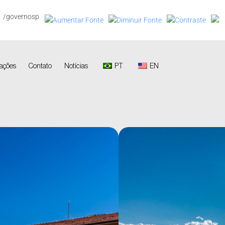
/governosp
ações
Contato
Notícias
PT
EN