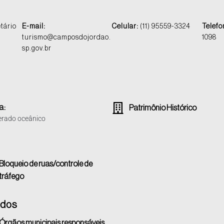
tário
E-mail:
Celular:
(11) 95559-3324
Telefo
turismo@camposdojordao.
1098
sp.gov.br
a:
Patrimônio Histórico
rado oceânico
Bloqueio de ruas/controle de
tráfego
ados
Órgãos municipais responsáveis