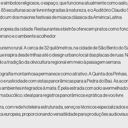
e símbolos religiosos, o espaço, que funciona atualmente como asil
85 esculturas ao ar livre integradas à natureza, e o Auditório Claudio 
ado um dos maiores festivais de música clássica da América Latina.
ropeia da cidade. Restaurantes e bistrôs oferecem pratos como fondue
rrano e o ambiente acolhedor.
 turismo rural. A cerca de 32 quilômetros, na cidade de São Bento do
pira desde trilhas até o design urbano local das placas de ruas. Na Ol
o a tradição da olivicultura regional em meio à paisagem serrana.
geografia montanhosa permanece como atrativo. A Quinta dos Pinhai
o e rusticidade com vistas panorâmicas para a Pedra do Baú. As a
 ambientes integrados à mata. É pela estrada com solo avermelhado 
a bucólico, ideal para registros panorâmicos e prática de voo livre.
a, com rede hoteleira estruturada, serviços técnicos especializados e
ca europeia, proporcionando versatilidade para produções audiovisua