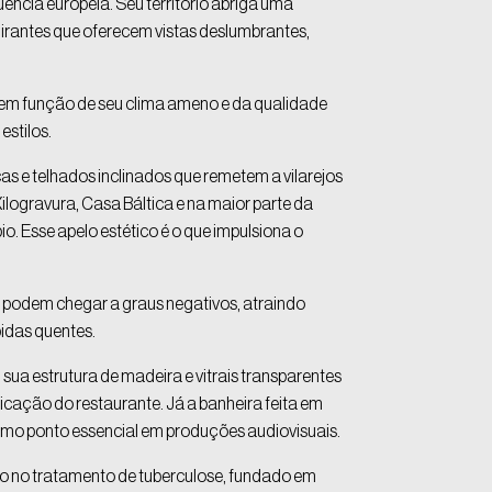
ência europeia. Seu território abriga uma
 mirantes que oferecem vistas deslumbrantes,
0, em função de seu clima ameno e da qualidade
estilos.
s e telhados inclinados que remetem a vilarejos
logravura, Casa Báltica e na maior parte da
io. Esse apelo estético é o que impulsiona o
as podem chegar a graus negativos, atraindo
bidas quentes.
ua estrutura de madeira e vitrais transparentes
cação do restaurante. Já a banheira feita em
omo ponto essencial em produções audiovisuais.
do no tratamento de tuberculose, fundado em