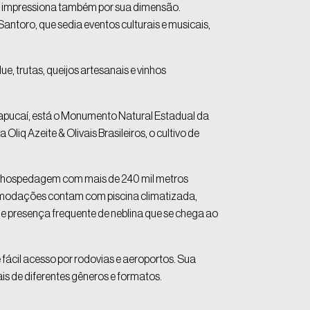
o, impressiona também por sua dimensão.
Santoro, que sedia eventos culturais e musicais,
, trutas, queijos artesanais e vinhos
 Sapucaí, está o Monumento Natural Estadual da
iq Azeite & Olivais Brasileiros, o cultivo de
s, hospedagem com mais de 240 mil metros
comodações contam com piscina climatizada,
e presença frequente de neblina que se chega ao
 fácil acesso por rodovias e aeroportos. Sua
is de diferentes gêneros e formatos.