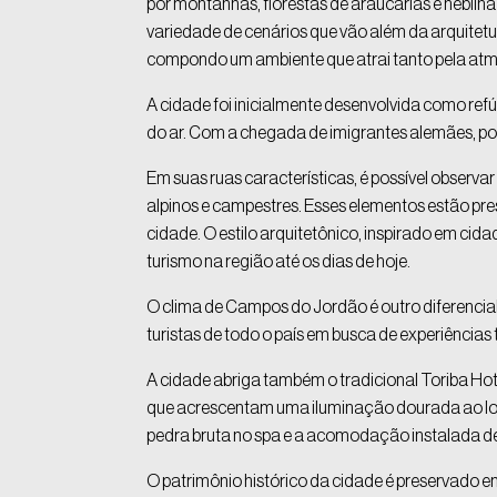
por montanhas, florestas de araucárias e neblina
variedade de cenários que vão além da arquitetur
compondo um ambiente que atrai tanto pela atmo
A cidade foi inicialmente desenvolvida como ref
do ar. Com a chegada de imigrantes alemães, por
Em suas ruas características, é possível observ
alpinos e campestres. Esses elementos estão pre
cidade. O estilo arquitetônico, inspirado em cida
turismo na região até os dias de hoje.
O clima de Campos do Jordão é outro diferencial
turistas de todo o país em busca de experiências 
A cidade abriga também o tradicional Toriba Hot
que acrescentam uma iluminação dourada ao loca
pedra bruta no spa e a acomodação instalada de
O patrimônio histórico da cidade é preservado 