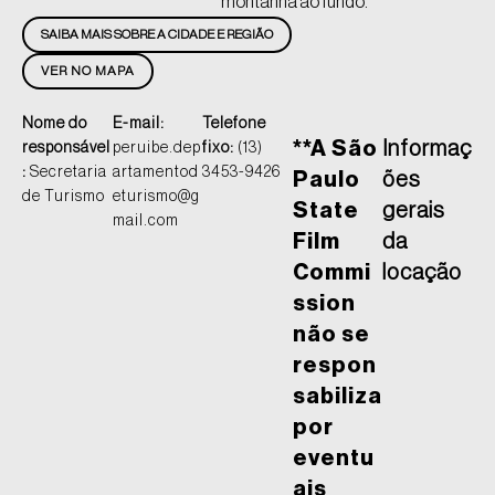
montanha ao fundo.
SAIBA MAIS SOBRE A CIDADE E REGIÃO
VER NO MAPA
Nome do
E-mail:
Telefone
**A São
Informaç
responsável
peruibe.dep
fixo:
(13)
:
Secretaria
artamentod
3453-9426
Paulo
ões
de Turismo
eturismo@g
State
gerais
mail.com
Film
da
Commi
locação
ssion
não se
respon
sabiliza
por
eventu
ais