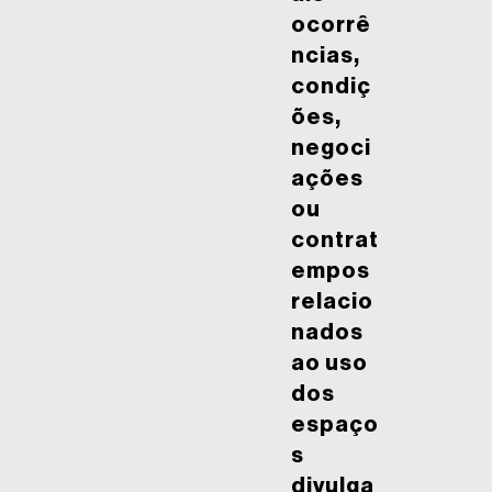
ocorrê
ncias,
condiç
ões,
negoci
ações
ou
contrat
empos
relacio
nados
ao uso
dos
espaço
s
divulga