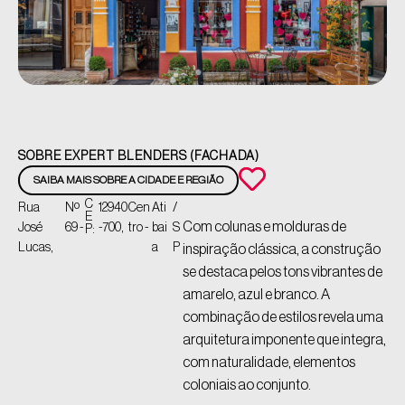
SOBRE EXPERT BLENDERS (FACHADA)
SAIBA MAIS SOBRE A CIDADE E REGIÃO
C
Rua
Nº
12940
Cen
Ati
/
E
Com colunas e molduras de
José
69 -
-700,
tro -
bai
S
P:
Lucas,
a
P
inspiração clássica, a construção
se destaca pelos tons vibrantes de
amarelo, azul e branco. A
combinação de estilos revela uma
arquitetura imponente que integra,
com naturalidade, elementos
coloniais ao conjunto.