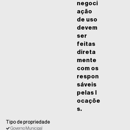
negoci
ação
de uso
devem
ser
feitas
direta
mente
com os
respon
sáveis
pelas l
ocaçõe
s.
Tipo de propriedade
Governo Municipal