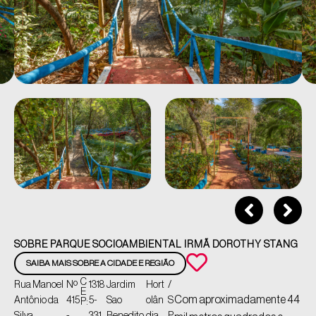
SOBRE PARQUE SOCIOAMBIENTAL IRMÃ DOROTHY STANG
SAIBA MAIS SOBRE A CIDADE E REGIÃO
C
Rua Manoel
Nº
1318
Jardim
Hort
/
E
Com aproximadamente 44
Antônio da
415
5-
Sao
olân
S
P: