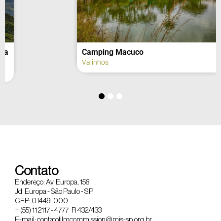
Camping Macuco
Valinhos
Contato
Endereço: Av. Europa, 158
Jd. Europa - São Paulo - SP
CEP: 01449-000
+ (55) 11 2117 - 4777 R 432/433
E-mail: contatofilmcommission@mis-sp.org.br