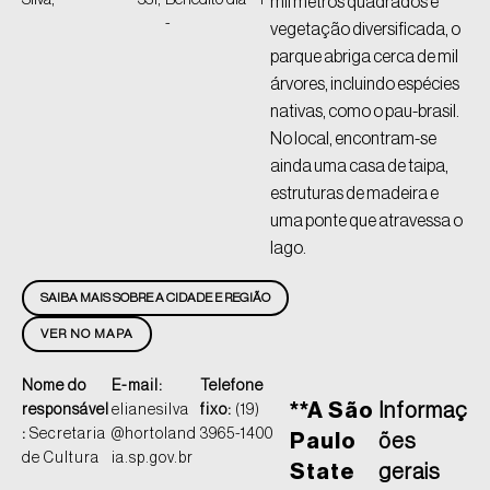
Silva,
-
331,
Benedito
dia
P
mil metros quadrados e
-
vegetação diversificada, o
parque abriga cerca de mil
árvores, incluindo espécies
nativas, como o pau-brasil.
No local, encontram-se
ainda uma casa de taipa,
estruturas de madeira e
uma ponte que atravessa o
lago.
SAIBA MAIS SOBRE A CIDADE E REGIÃO
VER NO MAPA
Nome do
E-mail:
Telefone
**A São
Informaç
responsável
elianesilva
fixo:
(19)
:
Secretaria
@hortoland
3965-1400
Paulo
ões
de Cultura
ia.sp.gov.br
State
gerais