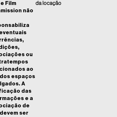
e Film
da locação
mission não
ponsabiliza
 eventuais
rrências,
dições,
ociações ou
tratempos
acionados ao
 dos espaços
lgados. A
ficação das
ormações e a
ociação de
 devem ser