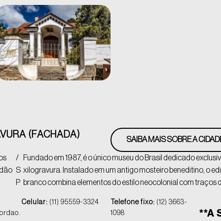
VURA (FACHADA)
SAIBA MAIS SOBRE A CIDAD
os
/
Fundado em 1987, é o único museu do Brasil dedicado exclusi
rdão
S
xilogravura. Instalado em um antigo mosteiro beneditino, o ed
P
branco combina elementos do estilo neocolonial com traços da
Celular:
(11) 95559-3324
Telefone fixo:
(12) 3663-
**A 
ordao.
1098