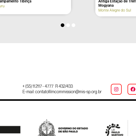
ampamento Tibiriçá
Antiga Estação de Tr
Mogyana
uru
Monte Alegre do Sul
+ (55) 11 2117 - 4777 R 432/433
E-mail: contatofilmcommission@mis-sp.org.br