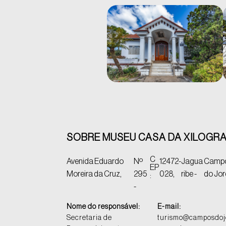
SOBRE MUSEU CASA DA XILOGRA
C
Avenida Eduardo
Nº
12472-
Jagua
Camp
EP
Moreira da Cruz,
295
028,
ribe -
do Jo
:
-
Nome do responsável:
E-mail:
Secretaria de
turismo@camposdoj