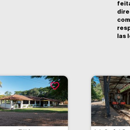
feit
dir
com
res
las 