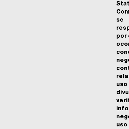
Stat
Com
se
res
por
oco
con
neg
con
rel
uso
divu
veri
inf
neg
uso