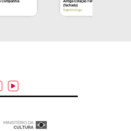
Antiga Estação Ferroviária Sorocabana
em Companhia
(fachada)
Itapetininga