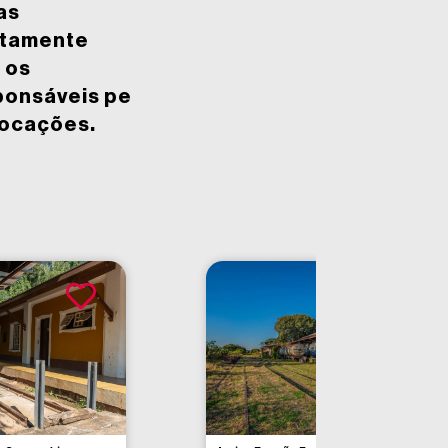
as
etamente
 os
ponsáveis pe
locações.