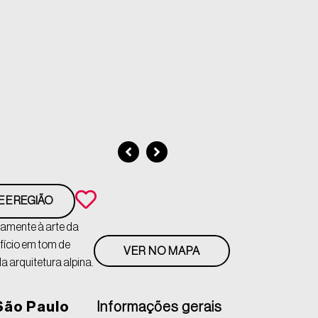
E E REGIÃO
vamente à arte da
ifício em tom de
VER NO MAPA
 arquitetura alpina.
São Paulo
Informações gerais