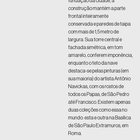
fundação da cidade, a
construção mantém a parte
frontal inteiramente
conservada e paredes de taipa
com mais de 1,5 metro de
largura. Sua torre central e
fachada simétrica, em tom
amarelo, conferem imponência,
enquanto o teto da nave
destaca-se pelas pinturas (em
sua maioria) do artista Antônio
Navickas, com os rostos de
todos os Papas, de São Pedro
até Francisco. Existem apenas
duas coleções como essa no
mundo: esta e outra na Basílica
de São Paulo Extramuros, em
Roma.