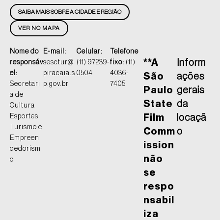
SAIBA MAIS SOBRE A CIDADE E REGIÃO
VER NO MAPA
Nome do
E-mail:
Celular:
Telefone
**A
Inform
responsáv
sesctur@
(11) 97239-
fixo:
(11)
el:
piracaia.s
0504
4036-
São
ações
Secretari
p.gov.br
7405
Paulo
gerais
a de
State
da
Cultura
Esportes
Film
locaçã
Turismo e
Comm
o
Empreen
ission
dedorism
não
o
se
respo
nsabil
iza