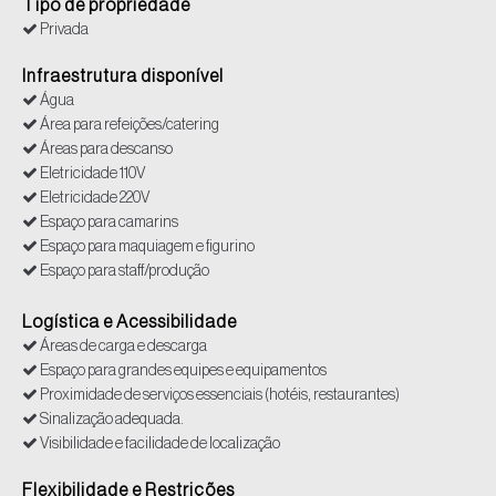
Tipo de propriedade
Privada
Infraestrutura disponível
Água
Área para refeições/catering
Áreas para descanso
Eletricidade 110V
Eletricidade 220V
Espaço para camarins
Espaço para maquiagem e figurino
Espaço para staff/produção
Tomadas
Logística e Acessibilidade
Áreas de carga e descarga
Espaço para grandes equipes e equipamentos
Proximidade de serviços essenciais (hotéis, restaurantes)
Sinalização adequada.
Visibilidade e facilidade de localização
Flexibilidade e Restrições