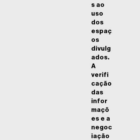
s ao
uso
dos
espaç
os
divulg
ados.
A
verifi
cação
das
infor
maçõ
es e a
negoc
iação