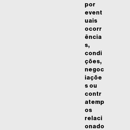
por
event
uais
ocorr
ência
s,
condi
ções,
negoc
iaçõe
s ou
contr
atemp
os
relaci
onado