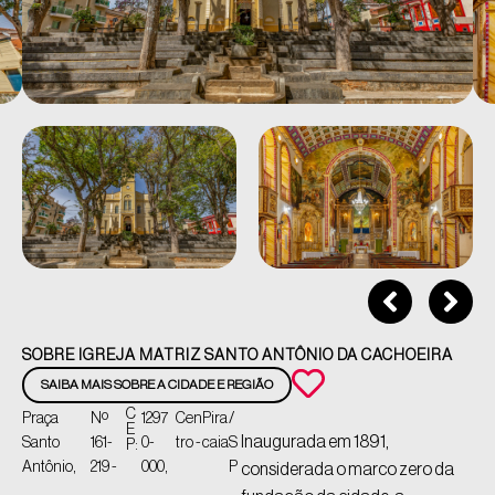
SOBRE IGREJA MATRIZ SANTO ANTÔNIO DA CACHOEIRA
SAIBA MAIS SOBRE A CIDADE E REGIÃO
C
Praça
Nº
1297
Cen
Pira
/
E
Inaugurada em 1891,
Santo
161-
0-
tro -
caia
S
P:
Antônio,
219 -
000,
P
considerada o marco zero da