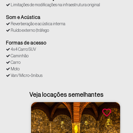
Limitações de modificações na infraestrutura original
Som e Acústica
Reverberação e acústica interna
Ruído externo (tráfego
Formas de acesso
4x4 Carro SUV
Caminhão
Carro
Moto
Van/ Micro-ônibus
Veja locações semelhantes