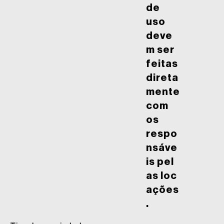
de
uso
deve
m ser
feitas
direta
mente
com
os
respo
nsáve
is pel
as loc
ações
.