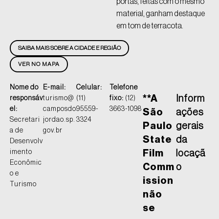
portas, feitas com o mesmo
material, ganham destaque
em tom de terracota.
SAIBA MAIS SOBRE A CIDADE E REGIÃO
VER NO MAPA
Nome do
E-mail:
Celular:
Telefone
**A
Inform
responsáv
turismo@
(11)
fixo:
(12)
el:
camposdo
95559-
3663-1098
São
ações
Secretari
jordao.sp.
3324
Paulo
gerais
a de
gov.br
State
da
Desenvolv
imento
Film
locaçã
Econômic
Comm
o
o e
ission
Turismo
não
se