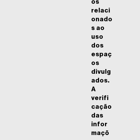
os
relaci
onado
s ao
uso
dos
espaç
os
divulg
ados.
A
verifi
cação
das
infor
maçõ