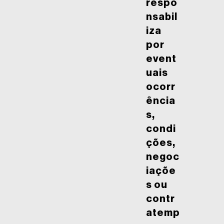
respo
nsabil
iza
por
event
uais
ocorr
ência
s,
condi
ções,
negoc
iaçõe
s ou
contr
atemp