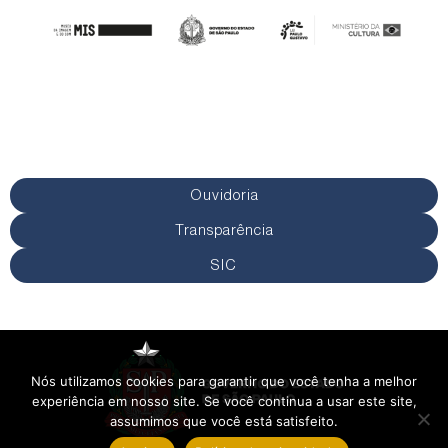
Ouvidoria
Transparência
SIC
Nós utilizamos cookies para garantir que você tenha a melhor
experiência em nosso site. Se você continua a usar este site,
assumimos que você está satisfeito.