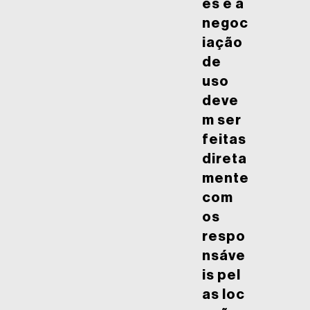
es e a
negoc
iação
de
uso
deve
m ser
feitas
direta
mente
com
os
respo
nsáve
is pel
as loc