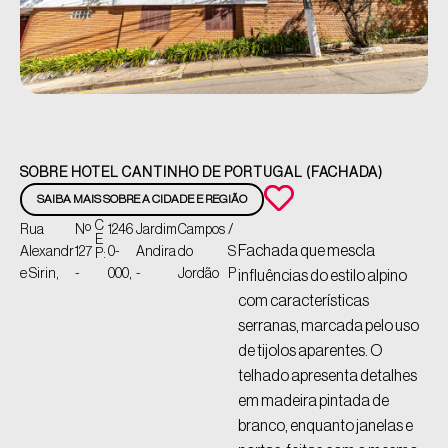
SOBRE HOTEL CANTINHO DE PORTUGAL (FACHADA)
SAIBA MAIS SOBRE A CIDADE E REGIÃO
C
Rua
Nº
1246
Jardim
Campos
/
E
Fachada que mescla
Alexandr
127
0-
Andira
do
S
P:
e Sirin,
-
000,
-
Jordão
P
influências do estilo alpino
com características
serranas, marcada pelo uso
de tijolos aparentes. O
telhado apresenta detalhes
em madeira pintada de
branco, enquanto janelas e