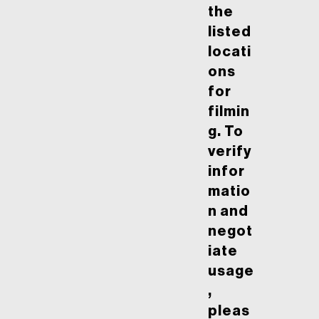
the
listed
locati
ons
for
filmin
g. To
verify
infor
matio
n and
negot
iate
usage
,
pleas