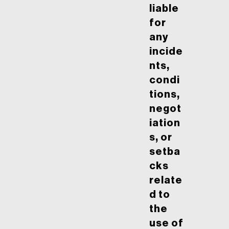
liable
for
any
incide
nts,
condi
tions,
negot
iation
s, or
setba
cks
relate
d to
the
use of