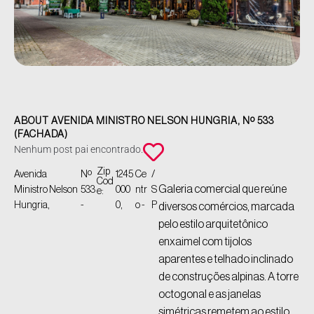
ABOUT AVENIDA MINISTRO NELSON HUNGRIA, Nº 533
(FACHADA)
Nenhum post pai encontrado.
Zip
Avenida
Nº
1245
Ce
/
Cod
Galeria comercial que reúne
Ministro Nelson
533
000
ntr
S
e:
Hungria,
-
0,
o -
P
diversos comércios, marcada
pelo estilo arquitetônico
enxaimel com tijolos
aparentes e telhado inclinado
de construções alpinas. A torre
octogonal e as janelas
simétricas remetem ao estilo