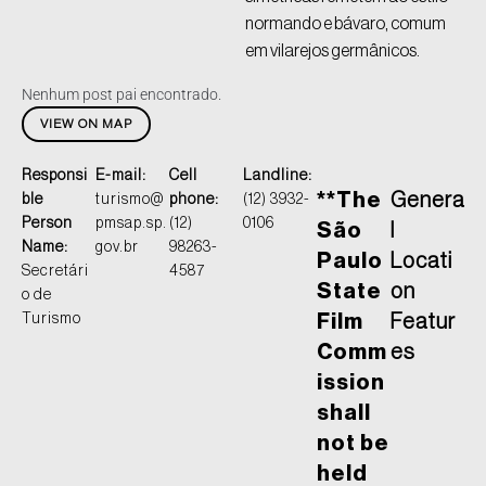
normando e bávaro, comum
em vilarejos germânicos.
Nenhum post pai encontrado.
VIEW ON MAP
Responsi
E-mail:
Cell
Landline:
**The
Genera
ble
turismo@
phone:
(12) 3932-
Person
pmsap.sp.
(12)
0106
São
l
Name:
gov.br
98263-
Paulo
Locati
Secretári
4587
State
on
o de
Turismo
Film
Featur
Comm
es
ission
shall
not be
held