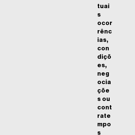
tuai
s
ocor
rênc
ias,
con
diçõ
es,
neg
ocia
çõe
s ou
cont
rate
mpo
s