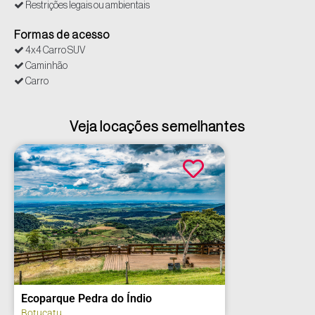
Restrições legais ou ambientais
Formas de acesso
4x4 Carro SUV
Caminhão
Carro
Veja locações semelhantes
do Índio
Acampamento Tibiri
Bauru