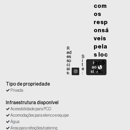
com
os
resp
onsá
veis
pela
R
ed
s loc
es
S
so
i
ir
açõ
ci
t
ao
ai
e
es.
site
s:
:
Tipo de propriedade
Privada
Infraestrutura disponível
Acessibilidade para PCD
Acomodações para elenco e equipe
Água
Área para refeições/catering