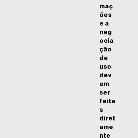
maç
ões
e a
neg
ocia
ção
de
uso
dev
em
ser
feita
s
diret
ame
nte