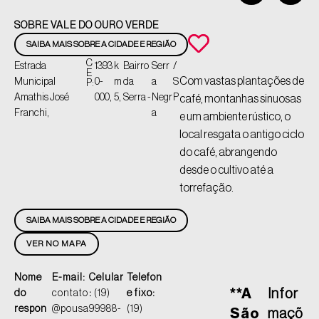
SOBRE VALE DO OURO VERDE
SAIBA MAIS SOBRE A CIDADE E REGIÃO
C
Estrada
1393
k
Bairro
Serr
/
E
Com vastas plantações de
Municipal
0-
m
da
a
S
P:
Amathis José
000,
5,
Serra -
Negr
P
café, montanhas sinuosas
Franchi,
a
e um ambiente rústico, o
local resgata o antigo ciclo
do café, abrangendo
desde o cultivo até a
torrefação.
SAIBA MAIS SOBRE A CIDADE E REGIÃO
VER NO MAPA
Nome
E-mail:
Celular
Telefon
**A
Infor
do
contato
:
(19)
e fixo:
respon
@pousa
99988-
(19)
São
maçõ