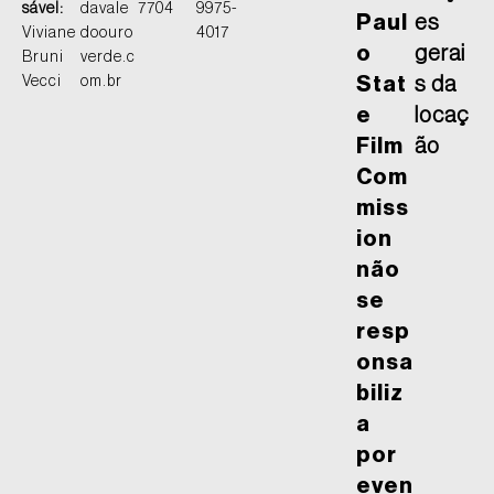
sável:
davale
7704
9975-
Paul
es
Viviane
doouro
4017
o
gerai
Bruni
verde.c
Vecci
om.br
Stat
s da
e
locaç
Film
ão
Com
miss
ion
não
se
resp
onsa
biliz
a
por
even