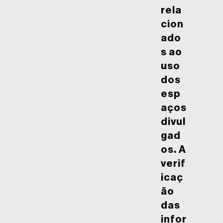
rela
cion
ado
s ao
uso
dos
esp
aços
divul
gad
os. A
verif
icaç
ão
das
infor