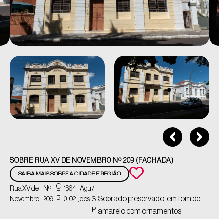
SOBRE RUA XV DE NOVEMBRO Nº 209 (FACHADA)
SAIBA MAIS SOBRE A CIDADE E REGIÃO
C
Rua XV de
Nº
1664
Agu
/
E
Sobrado preservado, em tom de
Novembro,
209
0-021,
dos
S
P:
-
P
amarelo com ornamentos