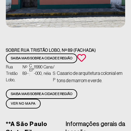
SOBRE RUA TRISTÃO LOBO, Nº 89 (FACHADA)
SAIBA MAIS SOBRE A CIDADE E REGIÃO
C
Rua
Nº
11990
Cana
/
EP
Casario de arquitetura colonial em
Tristão
89 -
-000,
néia
S
:
Lobo,
P
tons de marrom e verde.
SAIBA MAIS SOBRE A CIDADE E REGIÃO
VER NO MAPA
**A São Paulo
Informações gerais da