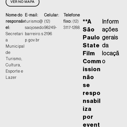
VER NO MAPA
Nome do
E-mail:
Celular:
Telefone
**A
Inform
responsáv
turismo@
(12)
fixo:
(12)
el:
saojosedo
98249-
3117-1288
São
ações
Secretari
barreiro.s
2196
Paulo
gerais
a
p.gov.br
State
da
Municipal
de
Film
locaçã
Turismo,
Comm
o
Cultura,
ission
Esporte e
não
Lazer
se
respo
nsabil
iza
por
event