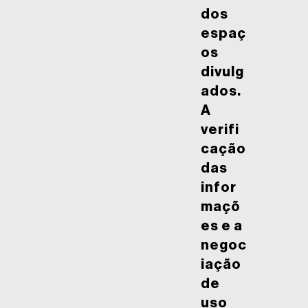
dos
espaç
os
divulg
ados.
A
verifi
cação
das
infor
maçõ
es e a
negoc
iação
de
uso