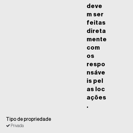
deve
m ser
feitas
direta
mente
com
os
respo
nsáve
is pel
as loc
ações
.
Tipo de propriedade
Privada