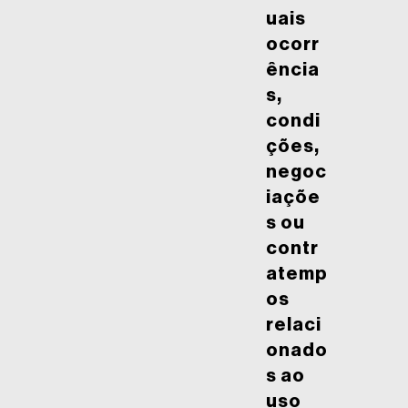
uais
ocorr
ência
s,
condi
ções,
negoc
iaçõe
s ou
contr
atemp
os
relaci
onado
s ao
uso