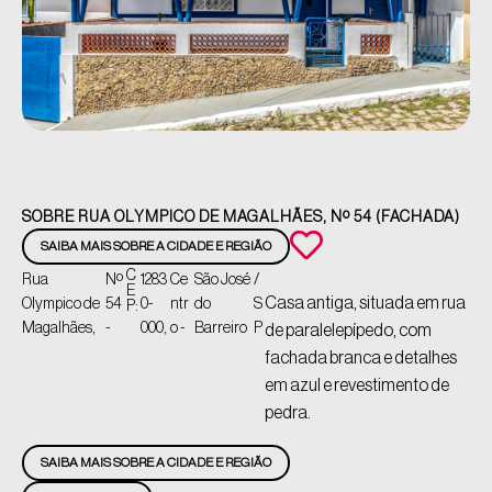
SOBRE RUA OLYMPICO DE MAGALHÃES, Nº 54 (FACHADA)
SAIBA MAIS SOBRE A CIDADE E REGIÃO
C
Rua
Nº
1283
Ce
São José
/
E
Casa antiga, situada em rua
Olympico de
54
0-
ntr
do
S
P:
Magalhães,
-
000,
o -
Barreiro
P
de paralelepípedo, com
fachada branca e detalhes
em azul e revestimento de
pedra.
SAIBA MAIS SOBRE A CIDADE E REGIÃO