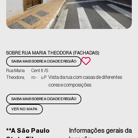
SOBRE RUA MARIA THEODORA (FACHADAS)
SAIBA MAIS SOBRE A CIDADE E REGIÃO
Rua Maria
Cent
It
/S
Vista da rua com casas de diferentes
Theodora,
ro -
u
P
cores e composições.
SAIBA MAIS SOBRE A CIDADE E REGIÃO
VER NO MAPA
**A São Paulo
Informações gerais da