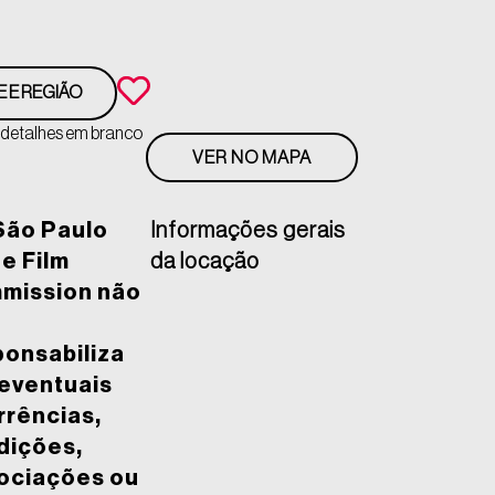
E E REGIÃO
 detalhes em branco
VER NO MAPA
São Paulo
Informações gerais
e Film
da locação
mission não
ponsabiliza
 eventuais
rrências,
dições,
ociações ou