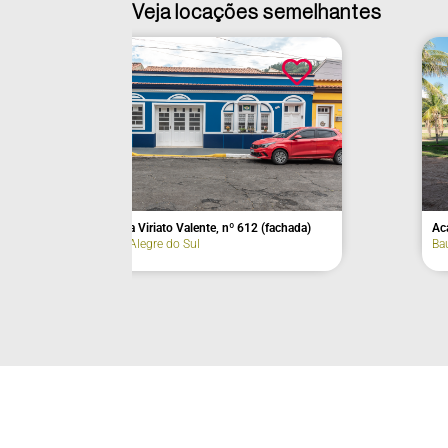
Veja locações semelhantes
 612 (fachada)
Acampamento Tibiriçá
Bauru