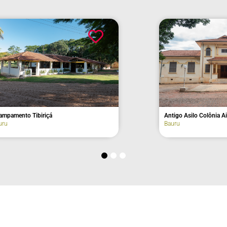
Antigo Asilo Colônia Aimorés (fachada)
Ave
(fac
Bauru
Agu