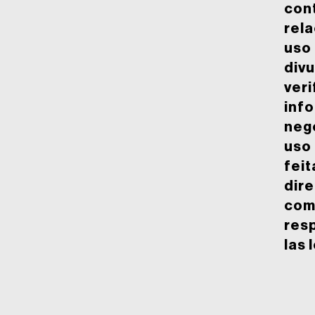
con
rel
uso
divu
veri
inf
neg
uso
feit
dir
com
res
las 