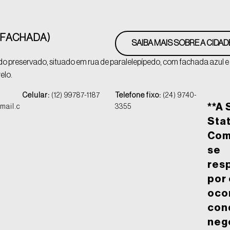
(FACHADA)
SAIBA MAIS SOBRE A CIDAD
o preservado, situado em rua de paralelepípedo, com fachada azul e
elo.
Celular:
(12) 99787-1187
Telefone fixo:
(24) 9740-
**A 
mail.c
3355
Stat
Com
se
res
por
oco
con
neg