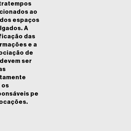
tratempos
acionados ao
 dos espaços
lgados. A
ficação das
ormações e a
ociação de
 devem ser
as
etamente
 os
ponsáveis pe
locações.