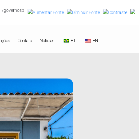
/governosp
ações
Contato
Notícias
PT
EN