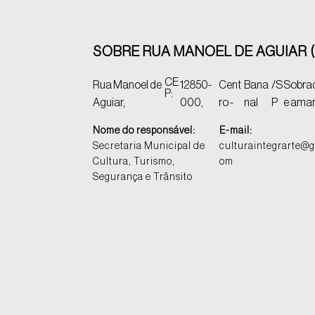
SOBRE RUA MANOEL DE AGUIAR 
CE
Rua Manoel de
12850-
Cent
Bana
/S
Sobrad
P:
Aguiar,
000,
ro -
nal
P
e amar
Nome do responsável:
E-mail:
Secretaria Municipal de
culturaintegrarte@g
Cultura, Turismo,
om
Segurança e Trânsito