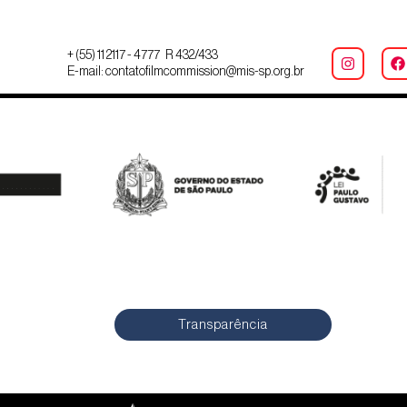
+ (55) 11 2117 - 4777 R 432/433
E-mail: contatofilmcommission@mis-sp.org.br
Transparência