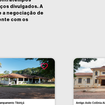
contratempos
ços divulgados. A
e a negociação de
ente com os
Avenid
Atibai
Avenida Nove de Julho, n° 129 (fachada)