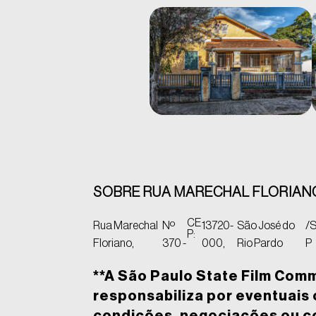
SOBRE RUA MARECHAL FLORIANO
CE
Rua Marechal
Nº
13720-
São José do
/
P:
Floriano,
370 -
000,
Rio Pardo
P
**A São Paulo State Film Com
responsabiliza por eventuais