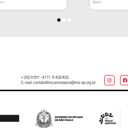
Atibaia
+ (55) 11 2117 - 4777 R 432/433
E-mail: contatofilmcommission@mis-sp.org.br