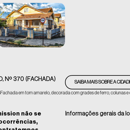
, Nº 370 (FACHADA)
SAIBA MAIS SOBRE A CIDAD
S
Fachada em tom amarelo, decorada com grades de ferro, colunas e
mission não se
Informações gerais da l
 ocorrências,