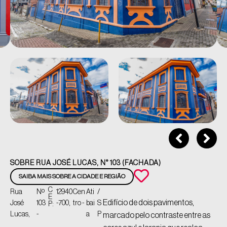
SOBRE RUA JOSÉ LUCAS, N° 103 (FACHADA)
SAIBA MAIS SOBRE A CIDADE E REGIÃO
C
Rua
Nº
12940
Cen
Ati
/
E
Edifício de dois pavimentos,
José
103
-700,
tro -
bai
S
P:
Lucas,
-
a
P
marcado pelo contraste entre as