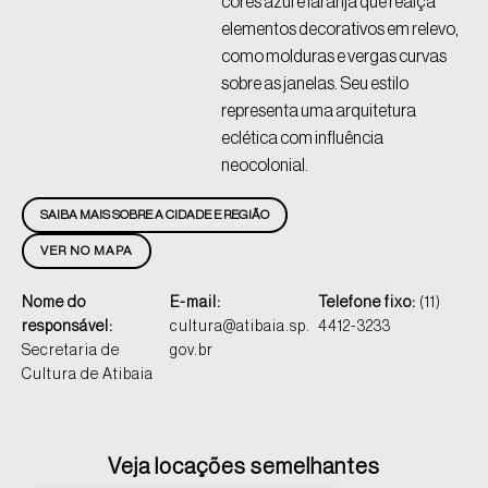
cores azul e laranja que realça
elementos decorativos em relevo,
como molduras e vergas curvas
sobre as janelas. Seu estilo
representa uma arquitetura
eclética com influência
neocolonial.
SAIBA MAIS SOBRE A CIDADE E REGIÃO
VER NO MAPA
Nome do
E-mail:
Telefone fixo:
(11)
responsável:
cultura@atibaia.sp.
4412-3233
Secretaria de
gov.br
Cultura de Atibaia
Veja locações semelhantes