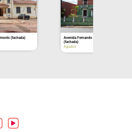
Avenida Nove de Julho, n° 129 (fachada)
Atibaia