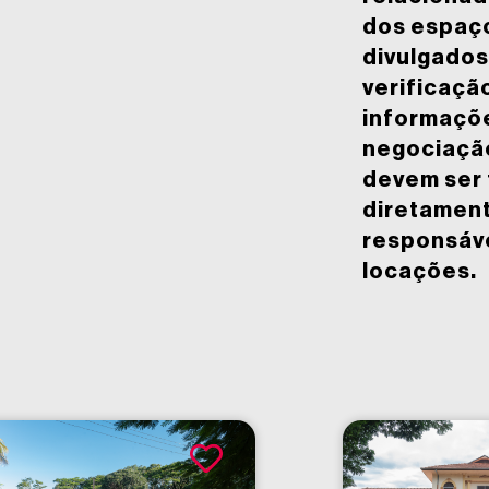
dos espaç
divulgados
verificaçã
informaçõe
negociaçã
devem ser 
diretamen
responsáv
locações.