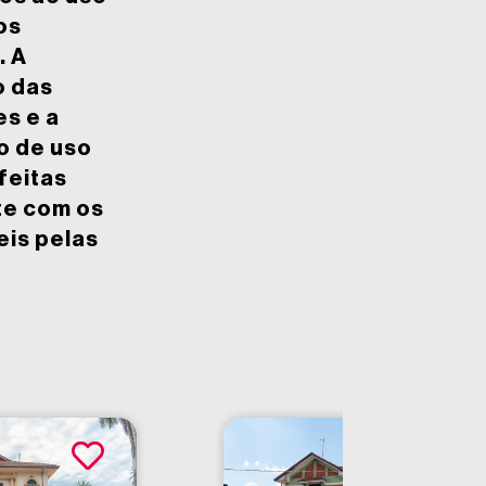
os
. A
o das
s e a
o de uso
feitas
te com os
eis pelas
Aveni
Atibai