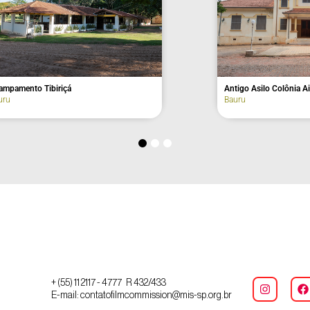
 (fachada)
Avenida Fernando Machado, nº 221
(fachada)
Agudos
+ (55) 11 2117 - 4777 R 432/433
E-mail: contatofilmcommission@mis-sp.org.br