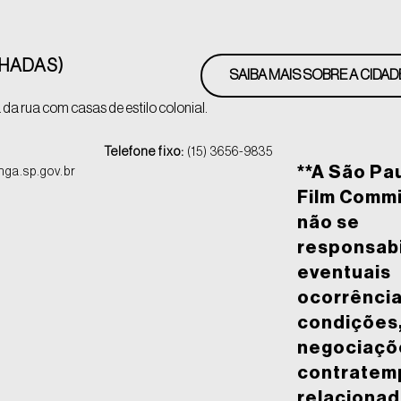
CHADAS)
SAIBA MAIS SOBRE A CIDAD
da rua com casas de estilo colonial.
Telefone fixo:
(15) 3656-9835
**A São Pa
ga.sp.gov.br
Film Comm
não se
responsabi
eventuais
ocorrência
condições
negociaçõ
contratem
relacionad