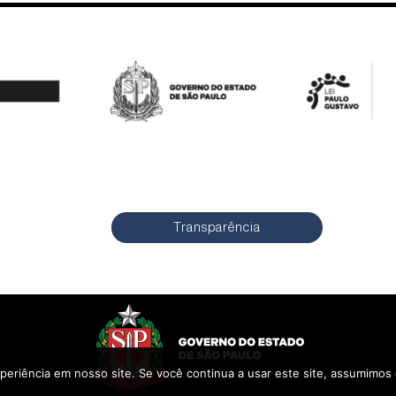
Transparência
periência em nosso site. Se você continua a usar este site, assumimos 