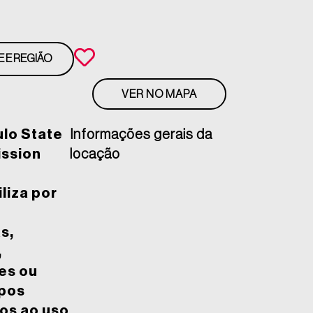
E E REGIÃO
VER NO MAPA
ulo State
Informações gerais da
ission
locação
liza por
s,
,
es ou
pos
os ao uso