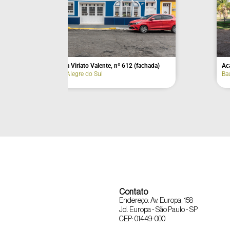
nto Tibiriçá
Antigo Asilo Colônia Aimorés
Bauru
Contato
Endereço: Av. Europa, 158
Jd. Europa - São Paulo - SP
CEP: 01449-000