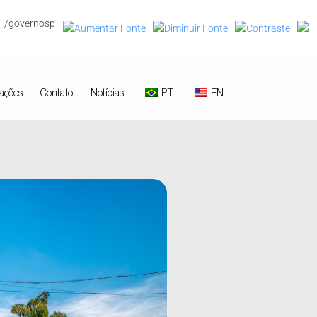
/governosp
ações
Contato
Notícias
PT
EN