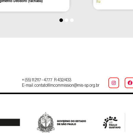
Itu
+ (55) 11 2117 - 4777 R 432/433
E-mail: contatofilmcommission@mis-sp.org.br