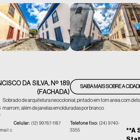
ISCO DA SILVA, Nº 189
SAIBA MAIS SOBRE A CIDAD
(FACHADA)
Sobrado de arquitetura neocolonial, pintado em tom areia com det
S
marrom, além de janelas emolduradas por branco.
P
Celular:
(12) 99787-1187
Telefone fixo:
(24) 9740-
**A 
mail.c
3355
Stat