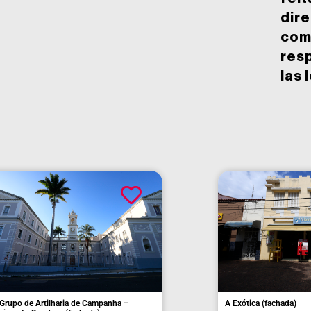
dir
com
res
las 
 Municipal (fachada)
Antiga Casa Toledo Aranha (facha