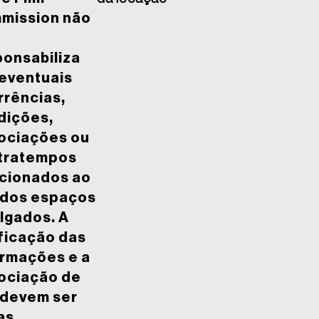
mission não
ponsabiliza
 eventuais
rrências,
dições,
ociações ou
tratempos
acionados ao
 dos espaços
lgados. A
ficação das
ormações e a
ociação de
 devem ser
as