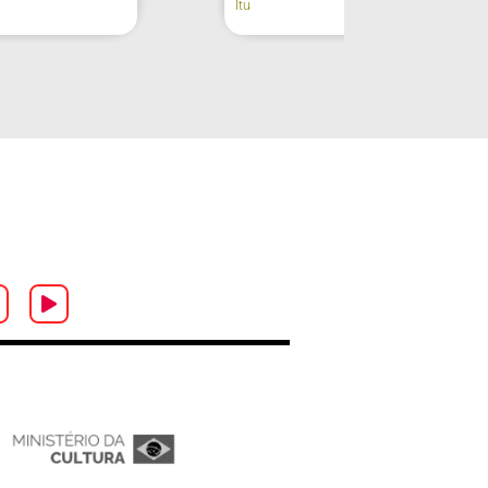
(fachada)
Lorena