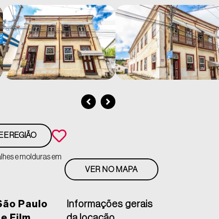
E E REGIÃO
alhes e molduras em
VER NO MAPA
São Paulo
Informações gerais
e Film
da locação