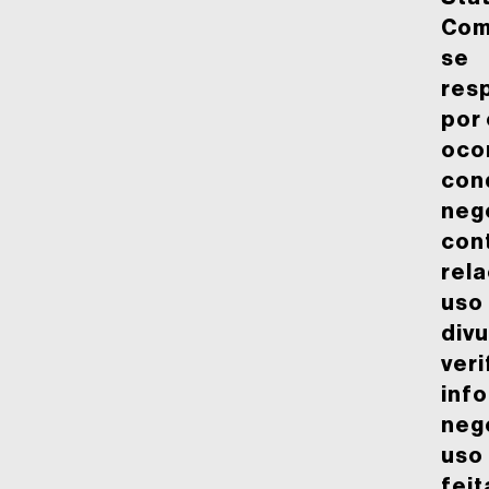
Com
se
res
por
oco
con
neg
con
rel
uso
divu
veri
inf
neg
uso
feit