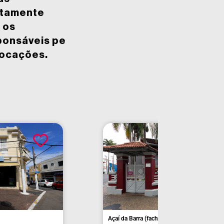
etamente
 os
ponsáveis pe
locações.
da)
Antiga Residência de Euclides da Cunha