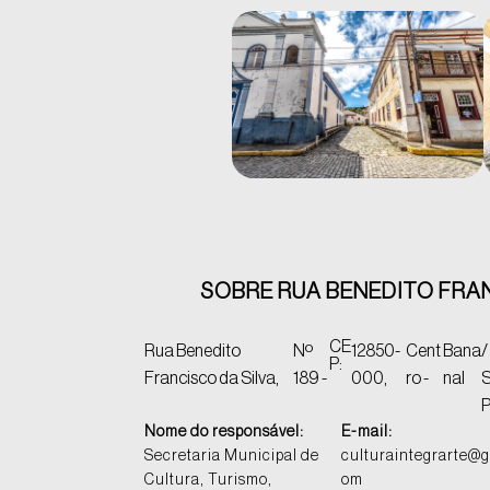
SOBRE RUA BENEDITO FRANC
CE
Rua Benedito
Nº
12850-
Cent
Bana
/
P:
Francisco da Silva,
189 -
000,
ro -
nal
Nome do responsável:
E-mail:
Secretaria Municipal de
culturaintegrarte@g
Cultura, Turismo,
om