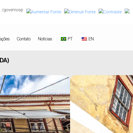
/governosp
ações
Contato
Notícias
PT
EN
DA)