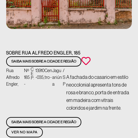
SOBRE RUA ALFREDO ENGLER, 185
SAIBA MAIS SOBRE A CIDADE E REGIÃO
C
Rua
Nº
13910
Cen
Jagu
/
E
A fachada do casario em estilo
Alfredo
185
-035,
tro -
ariún
S
P:
Engler,
-
a
P
neocolonial apresenta tons de
rosa e branco, porta de entrada
em madeira com vitrais
coloridos e jardim na frente.
SAIBA MAIS SOBRE A CIDADE E REGIÃO
VER NO MAPA