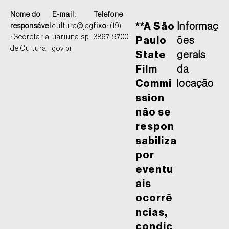
Nome do
E-mail:
Telefone
**A São
Informaç
responsável
cultura@jag
fixo:
(19)
:
Secretaria
uariuna.sp.
3867-9700
Paulo
ões
de Cultura
gov.br
State
gerais
Film
da
Commi
locação
ssion
não se
respon
sabiliza
por
eventu
ais
ocorrê
ncias,
condiç