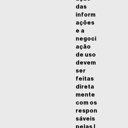
das
inform
ações
e a
negoci
ação
de uso
devem
ser
feitas
direta
mente
com os
respon
sáveis
pelas l