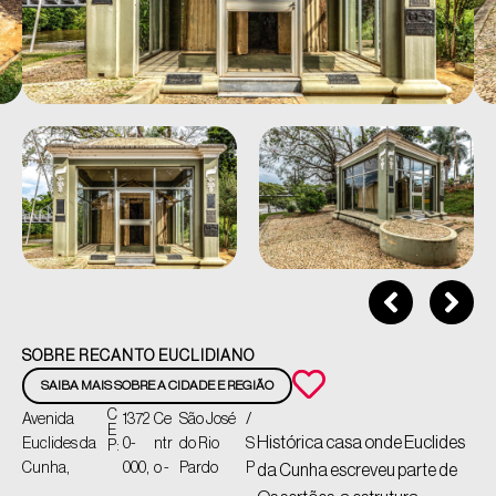
SOBRE RECANTO EUCLIDIANO
SAIBA MAIS SOBRE A CIDADE E REGIÃO
C
Avenida
1372
Ce
São José
/
E
Histórica casa onde Euclides
Euclides da
0-
ntr
do Rio
S
P:
Cunha,
000,
o -
Pardo
P
da Cunha escreveu parte de