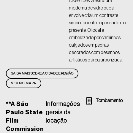
Os sertões, a estrutura
moderna de vidro que a
envolve cria um contraste
simbólico entre o passado e o
presente. O local é
embelezado por caminhos
calçados em pedras,
decorados com desenhos
artísticos e área arborizada.
SAIBA MAIS SOBRE A CIDADE E REGIÃO
VER NO MAPA
Tombamento
**A São
Informações
Paulo State
gerais da
Film
locação
Commission