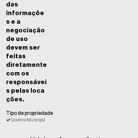
das
informaçõe
s e a
negociação
de uso
devem ser
feitas
diretamente
com os
responsávei
s pelas loca
ções.
Tipo de propriedade
Governo Municipal