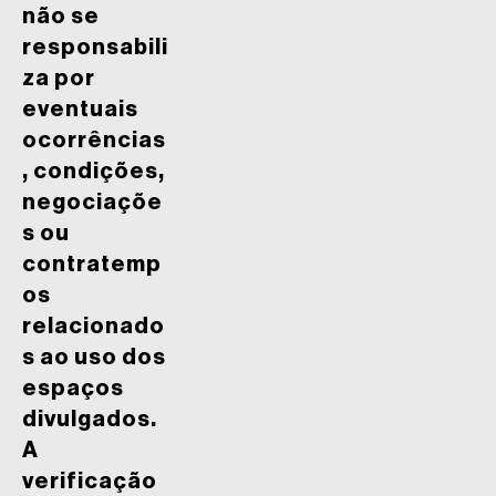
não se
responsabili
za por
eventuais
ocorrências
, condições,
negociaçõe
s ou
contratemp
os
relacionado
s ao uso dos
espaços
divulgados.
A
verificação