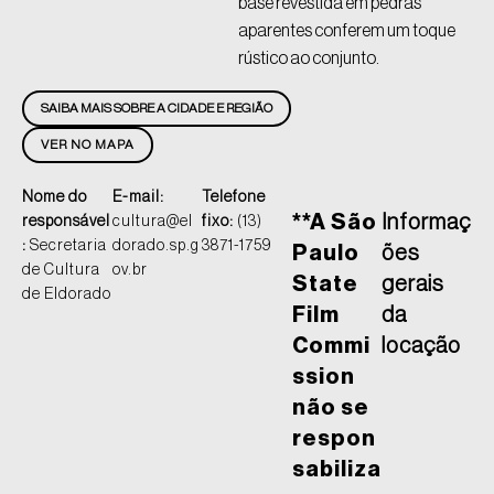
base revestida em pedras
aparentes conferem um toque
rústico ao conjunto.
SAIBA MAIS SOBRE A CIDADE E REGIÃO
VER NO MAPA
Nome do
E-mail:
Telefone
**A São
Informaç
responsável
cultura@el
fixo:
(13)
:
Secretaria
dorado.sp.g
3871-1759
Paulo
ões
de Cultura
ov.br
State
gerais
de Eldorado
Film
da
Commi
locação
ssion
não se
respon
sabiliza