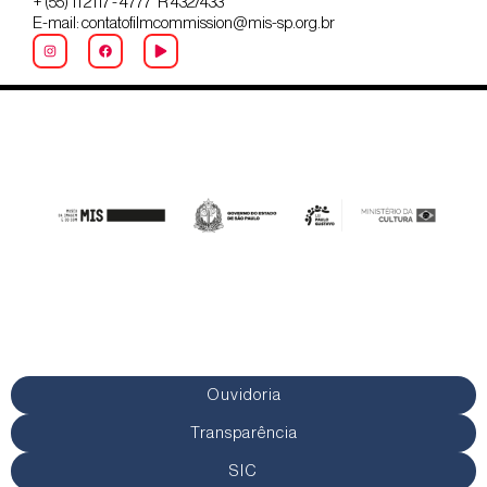
+ (55) 11 2117 - 4777 R 432/433
E-mail: contatofilmcommission@mis-sp.org.br
Ouvidoria
Transparência
SIC