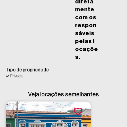
direta
mente
com os
respon
sáveis
pelas l
ocaçõe
s.
Tipo de propriedade
Privada
Veja locações semelhantes