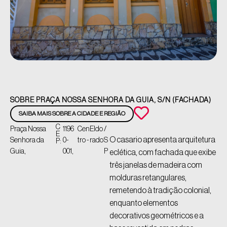
SOBRE PRAÇA NOSSA SENHORA DA GUIA, S/N (FACHADA)
SAIBA MAIS SOBRE A CIDADE E REGIÃO
C
Praça Nossa
1196
Cen
Eldo
/
E
O casario apresenta arquitetura
Senhora da
0-
tro -
rado
S
P:
Guia,
001,
P
eclética, com fachada que exibe
três janelas de madeira com
molduras retangulares,
remetendo à tradição colonial,
enquanto elementos
decorativos geométricos e a