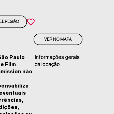
E E REGIÃO
VER NO MAPA
São Paulo
Informações gerais
e Film
da locação
mission não
ponsabiliza
 eventuais
rrências,
dições,