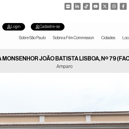
Login
Cadastre-se
Sobre São Paulo
Sobre a Film Commission
Cidades
Loc
 MONSENHOR JOÃO BATISTA LISBOA, Nº 79 (FA
Amparo