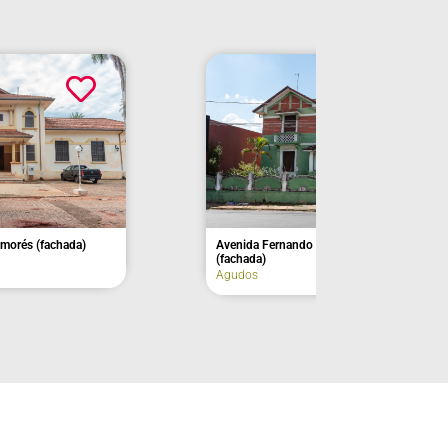
chada)
Avenida Fernando Machado, nº 221
(fachada)
Agudos