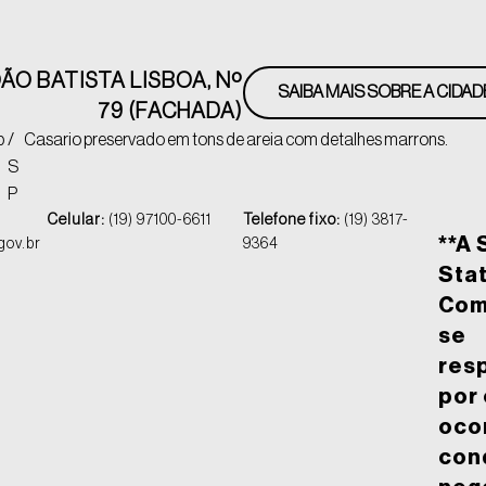
O BATISTA LISBOA, Nº
SAIBA MAIS SOBRE A CIDAD
79 (FACHADA)
p
/
Casario preservado em tons de areia com detalhes marrons.
S
P
Celular:
(19) 97100-6611
Telefone fixo:
(19) 3817-
**A 
gov.br
9364
Stat
Com
se
res
por
oco
con