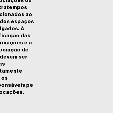
ociações ou
tratempos
acionados ao
 dos espaços
lgados. A
ficação das
ormações e a
ociação de
 devem ser
as
etamente
 os
ponsáveis pe
locações.