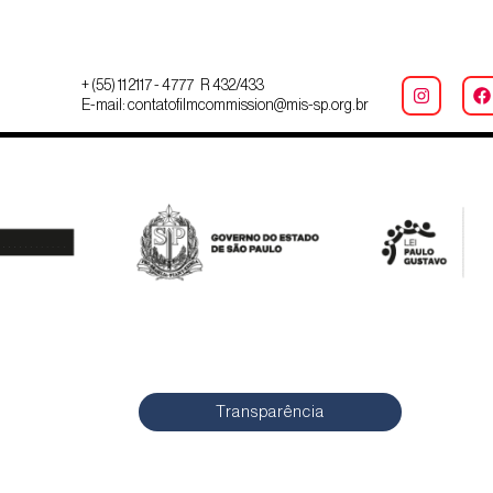
+ (55) 11 2117 - 4777 R 432/433
E-mail: contatofilmcommission@mis-sp.org.br
Transparência