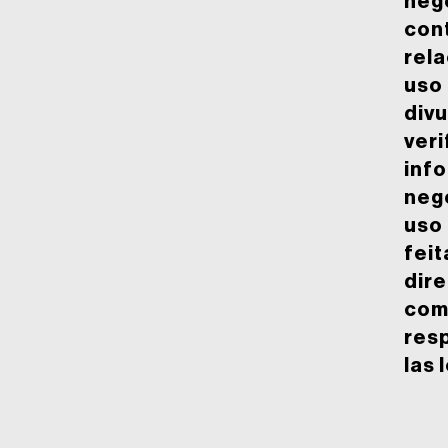
neg
con
rel
uso
divu
veri
inf
neg
uso
feit
dir
com
res
las 