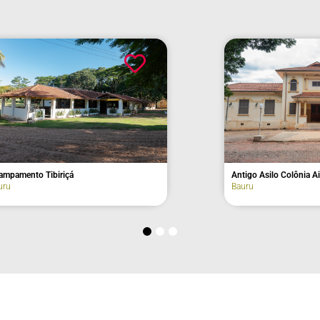
 Tibiriçá
Antigo Asilo Colônia Aimorés (fa
Bauru