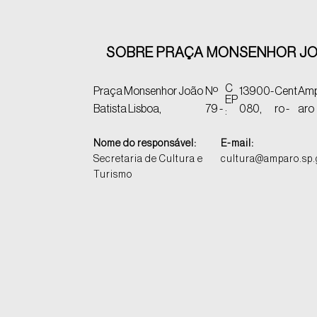
SOBRE PRAÇA MONSENHOR JOÃ
C
Praça Monsenhor João
Nº
13900-
Cent
Am
EP
Batista Lisboa,
79 -
080,
ro -
aro
:
Nome do responsável:
E-mail:
Secretaria de Cultura e
cultura@amparo.sp.
Turismo