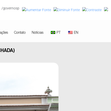
/governosp
ações
Contato
Notícias
PT
EN
CHADA)