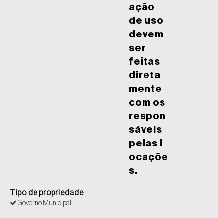
ação
de uso
devem
ser
feitas
direta
mente
com os
respon
sáveis
pelas l
ocaçõe
s.
Tipo de propriedade
Governo Municipal