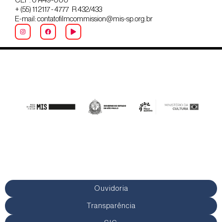
CEP: 01449-000
+ (55) 11 2117 - 4777 R 432/433
E-mail: contatofilmcommission@mis-sp.org.br
Ouvidoria
Transparência