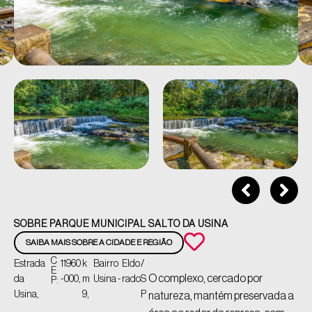
SOBRE PARQUE MUNICIPAL SALTO DA USINA
SAIBA MAIS SOBRE A CIDADE E REGIÃO
C
Estrada
11960
k
Bairro
Eldo
/
E
O complexo, cercado por
da
-000,
m
Usina -
rado
S
P:
Usina,
9,
P
natureza, mantém preservada a