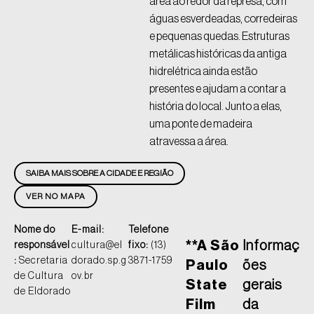
área ao redor da represa, com
águas esverdeadas, corredeiras
e pequenas quedas. Estruturas
metálicas históricas da antiga
hidrelétrica ainda estão
presentes e ajudam a contar a
história do local. Junto a elas,
uma ponte de madeira
atravessa a área.
SAIBA MAIS SOBRE A CIDADE E REGIÃO
VER NO MAPA
Nome do
E-mail:
Telefone
**A São
Informaç
responsável
cultura@el
fixo:
(13)
:
Secretaria
dorado.sp.g
3871-1759
Paulo
ões
de Cultura
ov.br
State
gerais
de Eldorado
Film
da