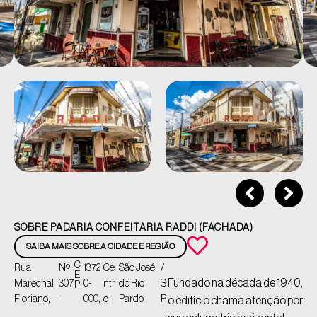
SOBRE PADARIA CONFEITARIA RADDI (FACHADA)
SAIBA MAIS SOBRE A CIDADE E REGIÃO
C
Rua
Nº
1372
Ce
São José
/
E
Fundado na década de 1940,
Marechal
307
0-
ntr
do Rio
S
P:
Floriano,
-
000,
o -
Pardo
P
o edifício chama atenção por