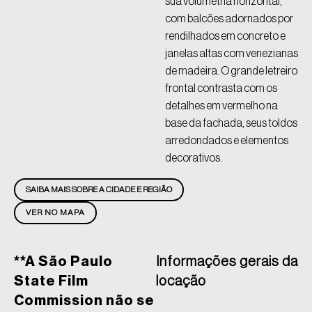
sua volumetria horizontal,
com balcões adornados por
rendilhados em concreto e
janelas altas com venezianas
de madeira. O grande letreiro
frontal contrasta com os
detalhes em vermelho na
base da fachada, seus toldos
arredondados e elementos
decorativos.
SAIBA MAIS SOBRE A CIDADE E REGIÃO
VER NO MAPA
**A São Paulo
Informações gerais da
State Film
locação
Commission não se