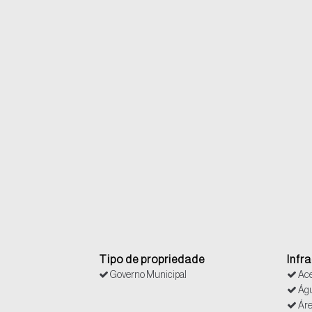
Tipo de propriedade
Infr
Governo Municipal
Ace
Ág
Áre