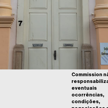
STÓRICO E PEDAGÓGICO
SAIBA MAIS SOBRE A CIDAD
BERNADINO DE CAMPOS
ado em 1885, o Museu Histórico e Pedagógico Bernardino de Campo
dências geminadas, casas construídas lado a lado com paredes later
s frontalmente à rua. Sua arquitetura predominante é o ecletismo, u
 influências, provavelmente incluindo elementos neoclássicos e deta
da época, visíveis na fachada através de molduras em portas e janelas,
 O local abriga um rico e diversificado acervo de 12 mil peças.
Telefone fixo:
(19) 3817-9364
**A São Paulo
sp.gov.br
State Film
Commission n
responsabiliz
eventuais
ocorrências,
condições,