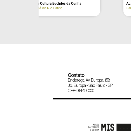
Antiga Estação Ferroviária Sorocabana
Capela São G
(fachada)
São Sebastião
Itapetininga
Contato
Endereço: Av. Europa, 158
Jd. Europa - São Paulo - SP
CEP: 01449-000