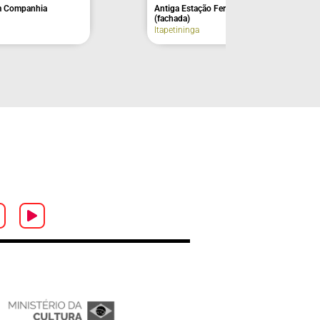
Casa da Cultura – Péricles Eugênio da Silva
Ramos no Solar Conde Moreira Lima
Lorena