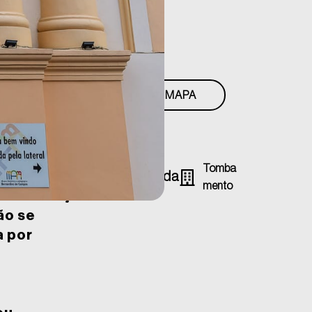
E E REGIÃO
s ocupa um conjunto
ais em comum e
m estilo que combina
VER NO MAPA
lhes ornamentais
 cornijas e outros
Tomba
Informações gerais da
Mento
locação
ão se
a por