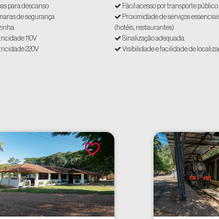
as para descanso
Fácil acesso por transporte público
aras de segurança
Proximidade de serviços essenciai
inha
(hotéis, restaurantes)
tricidade 110V
Sinalização adequada.
tricidade 220V
Visibilidade e facilidade de localiz
aço para camarins
aço para maquiagem e figurino
aço para staff/produção
mácias (até 10km)
pitais 24h (até 10km)
ernet/Conectividade
cia (até 10km)
itários
ermercados (até 10 km)
madas