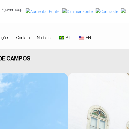
/governosp
ações
Contato
Notícias
PT
EN
 DE CAMPOS