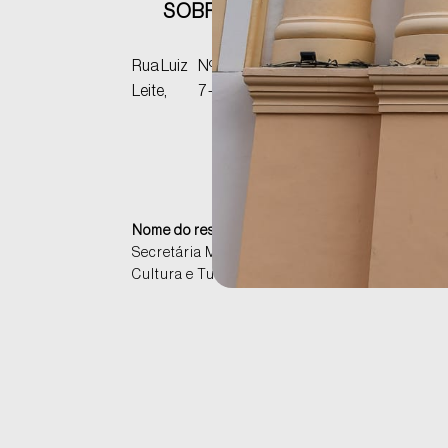
SOBRE MUSEU MUNICIPAL HI
CE
Rua Luiz
Nº
13900-
Centr
Amp
/S
Inaugur
P:
Leite,
7 -
230,
o -
aro
P
de resi
alinhada
diversas
típicos 
adornos.
Nome do responsável:
E-mail:
Secretária Municipal de
cultura@amparo.
Cultura e Turismo