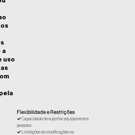
ou
s
ao
ços
as
 a
e uso
tas
com
pela
Flexibilidade e Restrições
Capacidade de suportar equipamentos
pesados
Limitações de modificações na