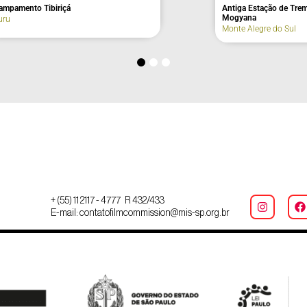
onçalo
Casa da Cultura
Areias
+ (55) 11 2117 - 4777 R 432/433
E-mail: contatofilmcommission@mis-sp.org.br