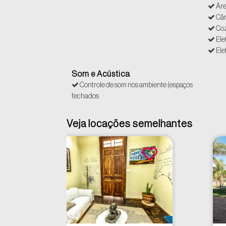
Áre
Câm
Coz
Ele
Ele
Esp
Esp
Som e Acústica
Esp
Controle de som nos ambiente (espaços
Far
fechados
Hos
Int
Veja locações semelhantes
Polí
San
Sup
To