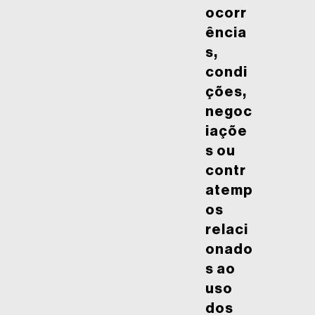
ocorr
ência
s,
condi
ções,
negoc
iaçõe
s ou
contr
atemp
os
relaci
onado
s ao
uso
dos