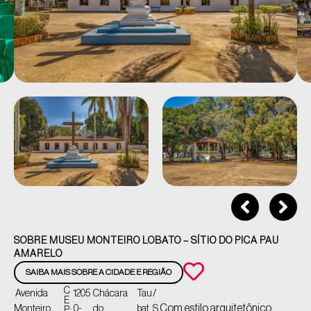
SOBRE MUSEU MONTEIRO LOBATO – SÍTIO DO PICA PAU
AMARELO
SAIBA MAIS SOBRE A CIDADE E REGIÃO
C
Avenida
1205
Chácara
Tau
/
E
Com estilo arquitetônico
Monteiro
0-
do
bat
S
P: