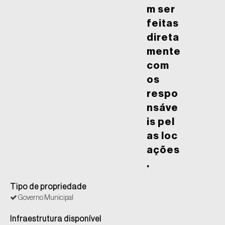
m ser
feitas
direta
mente
com
os
respo
nsáve
is pel
as loc
ações
.
Tipo de propriedade
Governo Municipal
Infraestrutura disponível