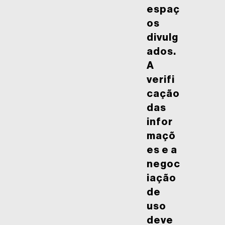
espaç
os
divulg
ados.
A
verifi
cação
das
infor
maçõ
es e a
negoc
iação
de
uso
deve