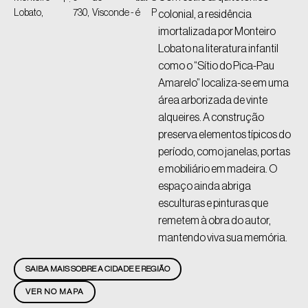
Lobato,
730,
Visconde -
é
P
colonial, a residência
imortalizada por Monteiro
Lobato na literatura infantil
como o “Sítio do Pica-Pau
Amarelo” localiza-se em uma
área arborizada de vinte
alqueires. A construção
preserva elementos típicos do
período, como janelas, portas
e mobiliário em madeira. O
espaço ainda abriga
esculturas e pinturas que
remetem à obra do autor,
mantendo viva sua memória.
SAIBA MAIS SOBRE A CIDADE E REGIÃO
VER NO MAPA