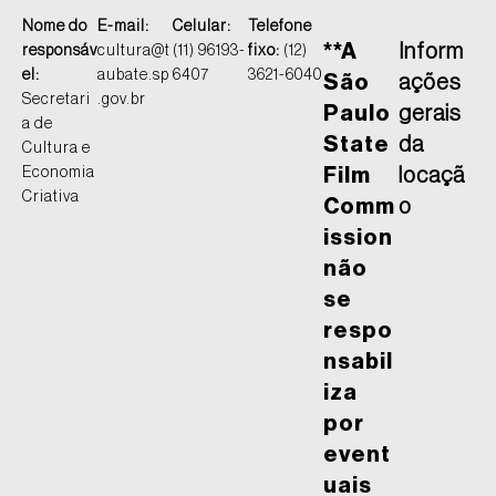
Nome do
E-mail:
Celular:
Telefone
**A
Inform
responsáv
cultura@t
(11) 96193-
fixo:
(12)
el:
aubate.sp
6407
3621-6040
São
ações
Secretari
.gov.br
Paulo
gerais
a de
State
da
Cultura e
Economia
Film
locaçã
Criativa
Comm
o
ission
não
se
respo
nsabil
iza
por
event
uais