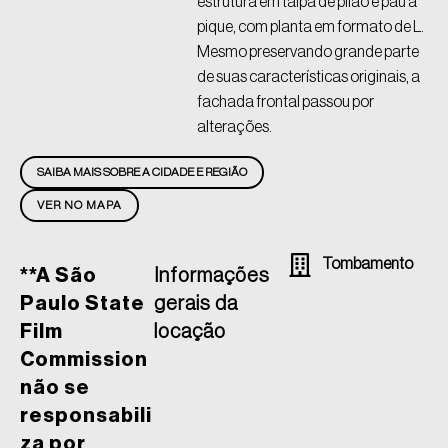
estrutura em taipa de pilão e pau a
pique, com planta em formato de L.
Mesmo preservando grande parte
de suas características originais, a
fachada frontal passou por
alterações.
SAIBA MAIS SOBRE A CIDADE E REGIÃO
VER NO MAPA
Tombamento
**A São
Informações
Paulo State
gerais da
Film
locação
Commission
não se
responsabili
za por