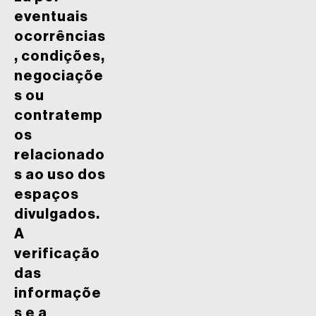
eventuais
ocorrências
, condições,
negociaçõe
s ou
contratemp
os
relacionado
s ao uso dos
espaços
divulgados.
A
verificação
das
informaçõe
s e a