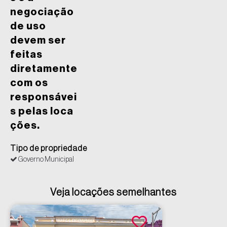
negociação
de uso
devem ser
feitas
diretamente
com os
responsávei
s pelas loca
ções.
Tipo de propriedade
Governo Municipal
Veja locações semelhantes