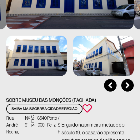
SOBRE MUSEU DAS MONÇÕES (FACHADA)
SAIBA MAIS SOBRE A CIDADE E REGIÃO
C
Rua
Nº
18540
Porto
/
E
Erguido na primeira metade do
André
91 -
-000,
Feliz
S
P:
Rocha,
P
século 19, o casarão apresenta