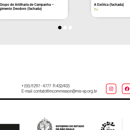
Antiga Câmara Municipal (fachada)
Eldorado
+ (55) 11 2117 - 4777 R 432/433
E-mail: contatofilmcommission@mis-sp.org.br