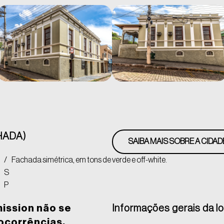
HADA)
SAIBA MAIS SOBRE A CIDAD
/
Fachada simétrica, em tons de verde e off-white.
S
P
mission não se
Informações gerais da l
 ocorrências,