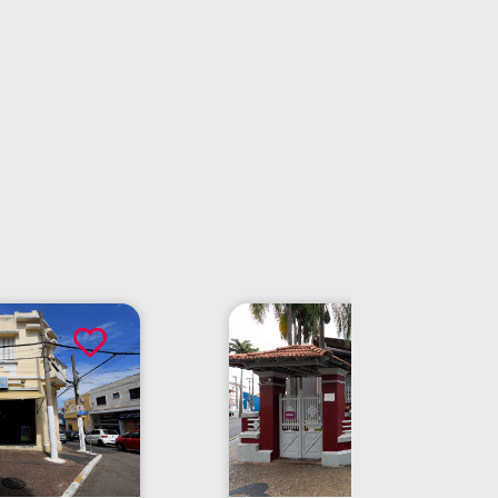
Antiga Casa Toledo Aranha (fachada)
Itu