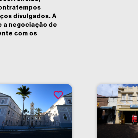
contratempos
ços divulgados. A
e a negociação de
ente com os