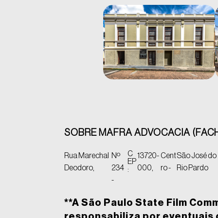
SOBRE MAFRA ADVOCACIA (FAC
C
Rua Marechal
Nº
13720-
Cent
São José do
EP
Deodoro,
234
000,
ro -
Rio Pardo
:
-
**A São Paulo State Film Com
responsabiliza por eventuais