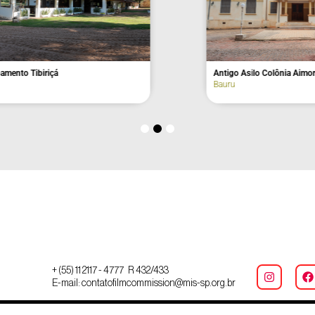
de Julho, n° 129 (fachada)
Avenida Nove de Julho, n° 89 (fac
Atibaia
+ (55) 11 2117 - 4777 R 432/433
E-mail: contatofilmcommission@mis-sp.org.br