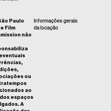
São Paulo
Informações gerais
e Film
da locação
mission não
ponsabiliza
 eventuais
rrências,
dições,
ociações ou
tratempos
acionados ao
 dos espaços
lgados. A