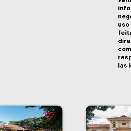
veri
inf
neg
uso
feit
dir
com
res
las 