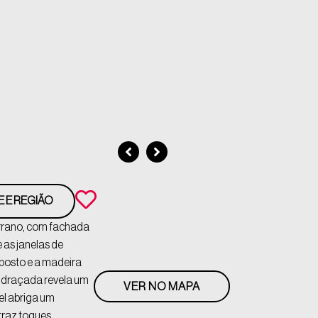
E E REGIÃO
errano, com fachada
 as janelas de
xposto e a madeira
vidraçada revela um
VER NO MAPA
vel abriga um
traz toques