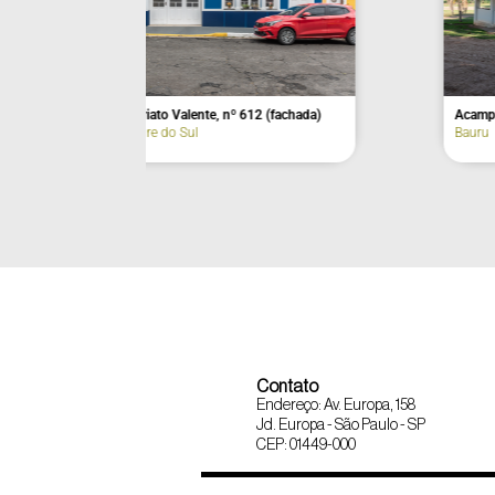
Avenida Nove 
Avenida Fernando Machado, nº 221
(fachada)
Atibaia
Agudos
Contato
Endereço: Av. Europa, 158
Jd. Europa - São Paulo - SP
CEP: 01449-000