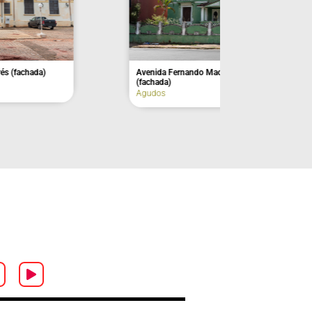
hada)
Avenida Rui Barbosa, nº 324 (fachada)
Agudos