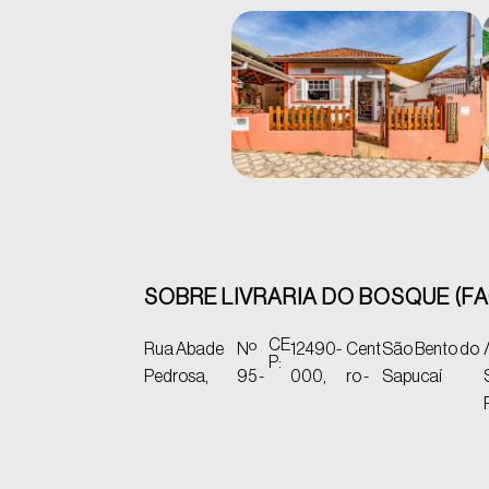
SOBRE LIVRARIA DO BOSQUE (F
CE
Rua Abade
Nº
12490-
Cent
São Bento do
P:
Pedrosa,
95 -
000,
ro -
Sapucaí