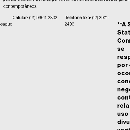
contemporâneos.
Celular:
(13) 99611-3302
Telefone fixo:
(12) 3971-
**A 
osapuc
2496
Stat
Com
se
res
por
oco
con
neg
con
rel
uso
divu