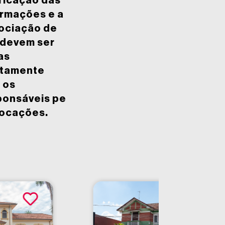
ficação das
ormações e a
ociação de
 devem ser
as
etamente
 os
ponsáveis pe
locações.