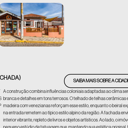
ACHADA)
SAIBA MAIS SOBRE A CIDAD
/
A construção combina influências coloniais adaptadas ao clima s
S
branca e detalhes em tons terrosos. O telhado de telhas cerâmicas e
P
madeira com venezianas reforçam esse estilo, enquanto o beiral e
na entrada remetem ao típico estilo alpino da região. A fachada en
interior vibrante, repleto de livros e objetos artísticos. Ao lado, o imó
pequeno estúdio de tatuagem que, mantendo sua estética original, 