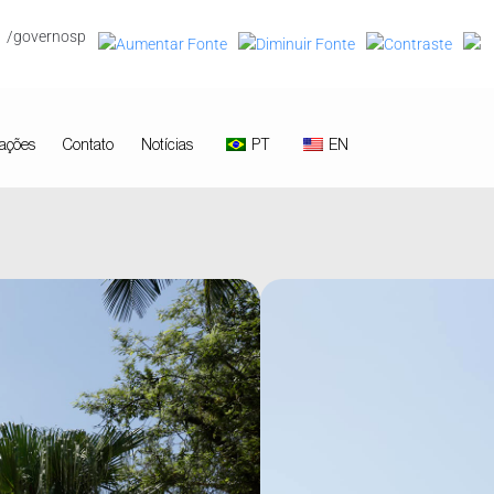
/governosp
ações
Contato
Notícias
PT
EN