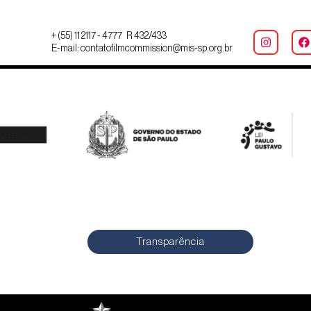
+ (55) 11 2117 - 4777 R 432/433
E-mail: contatofilmcommission@mis-sp.org.br
Transparência