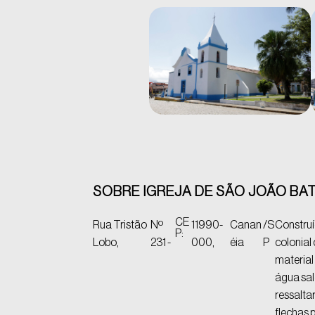
SOBRE IGREJA DE SÃO JOÃO BAT
CE
Rua Tristão
Nº
11990-
Canan
/S
Construí
P:
Lobo,
231 -
000,
éia
P
colonial
material
água sal
ressalta
flechas 