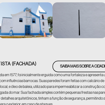
ISTA (FACHADA)
SAIBA MAIS SOBRE A CIDAD
da em 1577, foi inicialmente erguida como uma fortaleza e apresenta
 com influências barrocas. Suas paredes foram feitas com calcário d
 local, e óleo de baleia, utilizado para impermeabilizar a construção 
gada do mar. Sua fachada simples contém pequenas frestas nas pare
r detalhes arquitetônicos, tinham a função de segurança, permitindo
para o exterior, em caso de ataques.