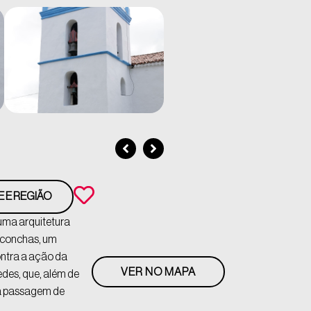
E E REGIÃO
 uma arquitetura
e conchas, um
contra a ação da
VER NO MAPA
des, que, além de
 a passagem de